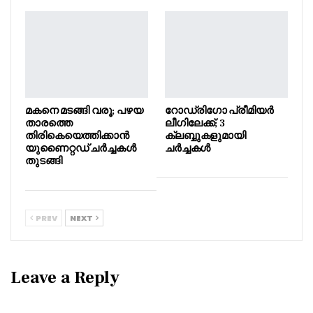
മകനെ മടങ്ങി വരൂ; പഴയ
റോഡ്രിഗോ പ്രീമിയർ
താരത്തെ
ലീഗിലേക്ക്; 3
തിരികെയെത്തിക്കാൻ
ക്ലബ്ബുകളുമായി
യുണൈറ്റഡ് ചർച്ചകൾ
ചർച്ചകൾ
തുടങ്ങി
PREV
NEXT
Leave a Reply