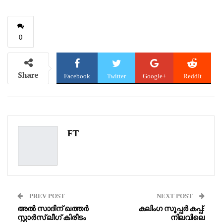
0
Share
Facebook
Twitter
Google+
ReddIt
WhatsApp
Pinterest
Email
FT
PREV POST
NEXT POST
അൽ സാദിന് ഖത്തർ
കലിംഗ സൂപ്പർ കപ്പ്:
സ്റ്റാർസ് ലീഗ് കിരീടം
നിലവിലെ