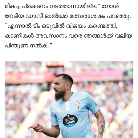
മികച്ച പ്രകടനം നടത്താനായില്ല,” ഗോൾ
നേടിയ ഡാനി ഓൽമോ മത്സരശേഷം പറഞ്ഞു.
“എന്നാൽ ടീം ഒടുവിൽ വിജയം കണ്ടെത്തി,
കാണികൾ അവസാനം വരെ ഞങ്ങൾക്ക് വലിയ
പിന്തുണ നൽകി.”