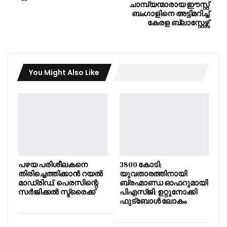
ചാമ്പ്യന്മാരായ ഈസ്റ്റ്
ബംഗാളിനെ അട്ടിമറിച്ച്
കേരള ബ്ലാസ്റ്റേഴ്സ്
You Might Also Like
പഴയ പരിശീലകനെ
3800 കോടി;
തിരിച്ചെത്തിക്കാൻ റയൽ
യുവതാരത്തിനായി
മാഡ്രിഡ്; പെരസിന്റെ
ബ്രഹ്മാണ്ഡ ഓഫറുമായി
സർജിക്കൽ സ്ട്രൈക്ക്
പിഎസ്ജി; ഉറ്റുനോക്കി
ഫുട്ബോൾ ലോകം