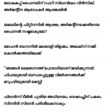
ലോകകപ്പ് ഫൈനലിന് റഫറി സ്ലാവ്‌കോ വിൻസിക്;
അർജന്റീന ആരാധകർ ആശങ്കയിൽ
യമാലിന്റെ ഫിറ്റ്നസിൽ ആശങ്ക; അർജന്റീനക്കെതിരായ
ഫൈനൽ നഷ്ടമാകുമോ?
മോഹൻ ബഗാനിൽ മലയാളി തിളക്കം; അലക്സ് സജി
കൊൽക്കത്തയിലേക്ക്
“ഞങ്ങൾ മൈതാനത്ത് പോരാടിയാണ് ജയിക്കുന്നത്;
ഫിഫയുമായി ബന്ധപ്പെട്ടുള്ള വിമർശനങ്ങൾക്ക്
മറുപടിയുമായി മെസ്സി
ഫ്രാൻസ് ടീമിൽ പുതിയ അധ്യായം; ദെഷാംപ്സിന് പകരം
സിനദിൻ സിദാൻ പരിശീലകനാകും