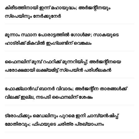
കിരീടത്തിനായി ഇന്ന് മഹായുദ്ധം; അർജന്റീനയും
സ്പെയിനും നേർക്കുനേർ
മൂന്നാം സ്ഥാന പോരാട്ടത്തിൽ ഗോൾമഴ; സാകയുടെ
ഹാട്രിക്ക് മികവിൽ ഇംഗ്ലണ്ടിന് വെങ്കലം
ഫൈനലിന് മുമ്പ് റഫറിക്ക് മുന്നറിയിപ്പ്; അർജന്റീനയെ
പരോക്ഷമായി ലക്ഷ്യമിട്ട് സ്പെയിൻ പരിശീലകൻ
ഫോക്ക്‌ലാൻഡ് ബാനർ വിവാദം; അർജന്റീന താരങ്ങൾക്ക്
വിലക്ക് ഇല്ല, നടപടി ഫൈനലിന് ശേഷം
ട്രോഫിക്കും മെഡലിനും പുറമെ ഇനി ചാമ്പ്യൻഷിപ്പ്
മോതിരവും; ഫിഫയുടെ ചരിത്ര പ്രഖ്യാപനം