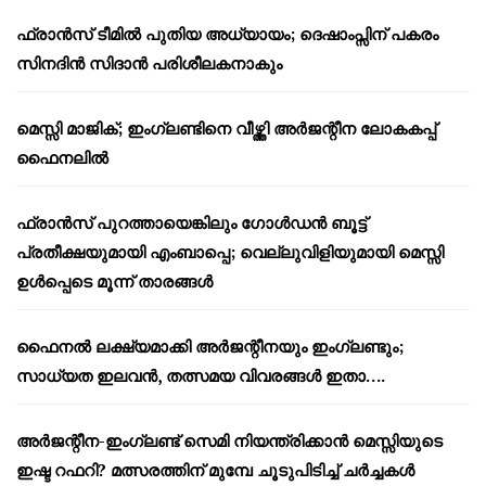
ഫ്രാൻസ് ടീമിൽ പുതിയ അധ്യായം; ദെഷാംപ്സിന് പകരം
സിനദിൻ സിദാൻ പരിശീലകനാകും
മെസ്സി മാജിക്; ഇംഗ്ലണ്ടിനെ വീഴ്ത്തി അർജന്റീന ലോകകപ്പ്
ഫൈനലിൽ
ഫ്രാൻസ് പുറത്തായെങ്കിലും ഗോൾഡൻ ബൂട്ട്
പ്രതീക്ഷയുമായി എംബാപ്പെ; വെല്ലുവിളിയുമായി മെസ്സി
ഉൾപ്പെടെ മൂന്ന് താരങ്ങൾ
ഫൈനൽ ലക്ഷ്യമാക്കി അർജന്റീനയും ഇംഗ്ലണ്ടും;
സാധ്യത ഇലവൻ, തത്സമയ വിവരങ്ങൾ ഇതാ….
അർജന്റീന-ഇംഗ്ലണ്ട് സെമി നിയന്ത്രിക്കാൻ മെസ്സിയുടെ
ഇഷ്ട റഫറി? മത്സരത്തിന് മുമ്പേ ചൂടുപിടിച്ച് ചർച്ചകൾ