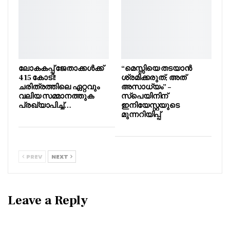
ലോകകപ്പ് ജേതാക്കൾക്ക്
“മെസ്സിയെ തടയാൻ
415 കോടി!
ശ്രമിക്കരുത്; അത്
ചരിത്രത്തിലെ ഏറ്റവും
അസാധ്യം” –
വലിയ സമ്മാനത്തുക
സ്പെയിനിന്
പ്രഖ്യാപിച്ച്…
ഇനിയേസ്റ്റയുടെ
മുന്നറിയിപ്പ്
PREV
NEXT
Leave a Reply