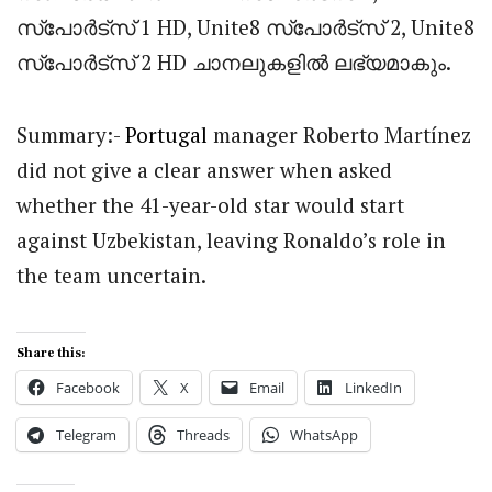
സ്‌പോർട്‌സ് 1 HD, Unite8 സ്‌പോർട്‌സ് 2, Unite8
സ്‌പോർട്‌സ് 2 HD ചാനലുകളിൽ ലഭ്യമാകും.
Summary:-
Portugal
manager
Roberto Martínez
did not give a clear answer when asked
whether the 41-year-old star would start
against Uzbekistan, leaving Ronaldo’s role in
the team uncertain.
Share this:
Facebook
X
Email
LinkedIn
Telegram
Threads
WhatsApp