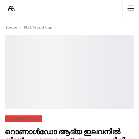
Home
FIFA World Cup
FIFA WORLD CUP
റൊണാൾഡോ ആദ്യ ഇലവനിൽ