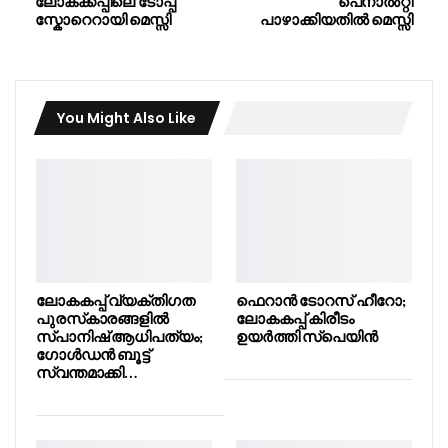
ലോകക്കപ്പിലെ ടോപ്പ്
പെനാൽറ്റി
സ്കോറെറായി മെസ്സി
പാഴാക്കിയതിൽ മെസ്സി
You Might Also Like
ലോകകപ്പ് വ്യക്തിഗത
ഫെറാൻ ടോറസ് ഹീറോ;
പുരസ്‌കാരങ്ങളിൽ
ലോകകപ്പ് കിരീടം
സ്പാനിഷ് ആധിപത്യം;
ഉയർത്തി സ്പെയിൻ
ഗോൾഡൻ ബൂട്ട്
സ്വന്തമാക്കി…