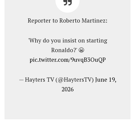
Reporter to Roberto Martinez:
'Why do you insist on starting
Ronaldo?' 😬
pic.twitter.com/9uvqB3OuQP
— Hayters TV (@HaytersTV)
June 19,
2026