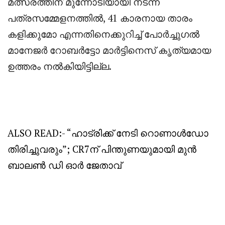
മത്സരത്തിന് മുന്നോടിയായി നടന്ന
പത്രസമ്മേളനത്തിൽ, 41 കാരനായ താരം
കളിക്കുമോ എന്നതിനെക്കുറിച്ച് പോർച്ചുഗൽ
മാനേജർ റോബർട്ടോ മാർട്ടിനെസ് കൃത്യമായ
ഉത്തരം നൽകിയിട്ടില്ല.
ALSO READ:-
“ഹാട്രിക്ക് നേടി റൊണാൾഡോ
തിരിച്ചുവരും”; CR7ന് പിന്തുണയുമായി മുൻ
ബാലൺ ഡി ഓർ ജേതാവ്