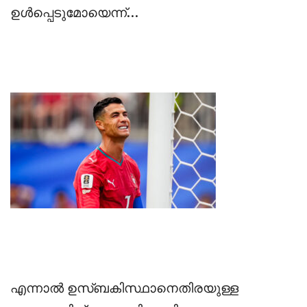
ഉൾപ്പെടുമോയെന്ന്…
‎എന്നാൽ ഉസ്ബകിസ്ഥാനെതിരയുള്ള