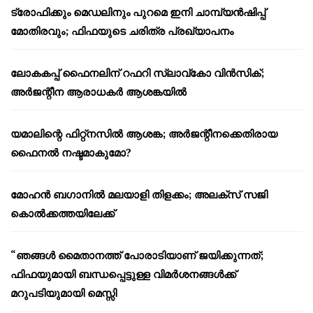
ട്രോഫിക്കും മെഡലിനും പുറമെ ഇനി ചാമ്പ്യൻഷിപ്പ്
മോതിരവും; ഫിഫയുടെ ചരിത്ര പ്രഖ്യാപനം
ലോകകപ്പ് ഫൈനലിന് റഫറി സ്ലാവ്‌കോ വിൻസിക്;
അർജന്റീന ആരാധകർ ആശങ്കയിൽ
യമാലിന്റെ ഫിറ്റ്നസിൽ ആശങ്ക; അർജന്റീനക്കെതിരായ
ഫൈനൽ നഷ്ടമാകുമോ?
മോഹൻ ബഗാനിൽ മലയാളി തിളക്കം; അലക്സ് സജി
കൊൽക്കത്തയിലേക്ക്
“ഞങ്ങൾ മൈതാനത്ത് പോരാടിയാണ് ജയിക്കുന്നത്;
ഫിഫയുമായി ബന്ധപ്പെട്ടുള്ള വിമർശനങ്ങൾക്ക്
മറുപടിയുമായി മെസ്സി