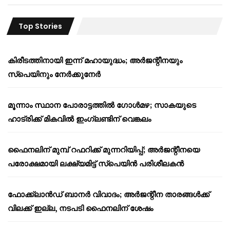
Top Stories
കിരീടത്തിനായി ഇന്ന് മഹായുദ്ധം; അർജന്റീനയും
സ്പെയിനും നേർക്കുനേർ
മൂന്നാം സ്ഥാന പോരാട്ടത്തിൽ ഗോൾമഴ; സാകയുടെ
ഹാട്രിക്ക് മികവിൽ ഇംഗ്ലണ്ടിന് വെങ്കലം
ഫൈനലിന് മുമ്പ് റഫറിക്ക് മുന്നറിയിപ്പ്; അർജന്റീനയെ
പരോക്ഷമായി ലക്ഷ്യമിട്ട് സ്പെയിൻ പരിശീലകൻ
ഫോക്ക്‌ലാൻഡ് ബാനർ വിവാദം; അർജന്റീന താരങ്ങൾക്ക്
വിലക്ക് ഇല്ല, നടപടി ഫൈനലിന് ശേഷം