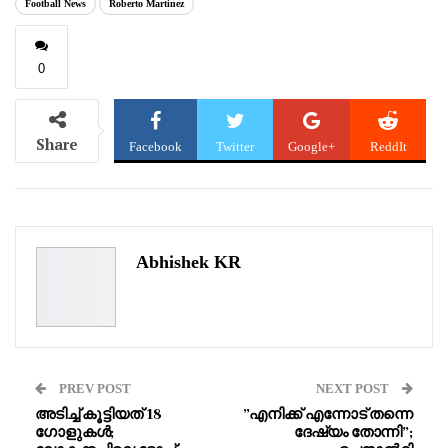
Football News
Roberto Martinez
0
Share
Facebook
Twitter
Google+
ReddIt
WhatsApp
Pinterest
Email
Abhishek KR
PREV POST
NEXT POST
അടിച്ച് കൂട്ടിയത് 18
‎”എനിക്ക് എന്നോട് തന്നെ
ഗോളുകൾ;
ദേഷ്യം തോന്നി”;