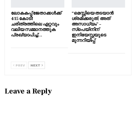
ലോകകപ്പ് ജേതാക്കൾക്ക്
“മെസ്സിയെ തടയാൻ
415 കോടി!
ശ്രമിക്കരുത്; അത്
ചരിത്രത്തിലെ ഏറ്റവും
അസാധ്യം” –
വലിയ സമ്മാനത്തുക
സ്പെയിനിന്
പ്രഖ്യാപിച്ച്…
ഇനിയേസ്റ്റയുടെ
മുന്നറിയിപ്പ്
PREV
NEXT
Leave a Reply