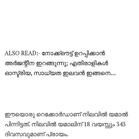
ALSO READ:-
നോക്ക്ഔട്ട് ഉറപ്പിക്കാൻ
അർജന്റീന ഇറങ്ങുന്നു; എതിരാളികൾ
ഓസ്ട്രിയ, സാധ്യത ഇലവൻ ഇങ്ങനെ…
ഈയൊരു റെക്കോർഡാണ് നിലവിൽ യമാൽ
പിന്നിട്ടത്. നിലവിൽ യമാലിന് 18 വയസ്സും 343
ദിവസവുമാണ് പ്രായം.