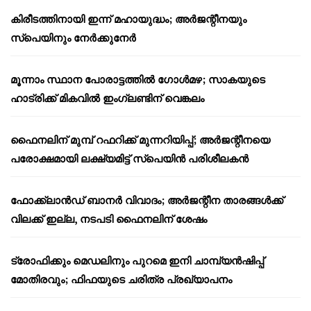
കിരീടത്തിനായി ഇന്ന് മഹായുദ്ധം; അർജന്റീനയും
സ്പെയിനും നേർക്കുനേർ
മൂന്നാം സ്ഥാന പോരാട്ടത്തിൽ ഗോൾമഴ; സാകയുടെ
ഹാട്രിക്ക് മികവിൽ ഇംഗ്ലണ്ടിന് വെങ്കലം
ഫൈനലിന് മുമ്പ് റഫറിക്ക് മുന്നറിയിപ്പ്; അർജന്റീനയെ
പരോക്ഷമായി ലക്ഷ്യമിട്ട് സ്പെയിൻ പരിശീലകൻ
ഫോക്ക്‌ലാൻഡ് ബാനർ വിവാദം; അർജന്റീന താരങ്ങൾക്ക്
വിലക്ക് ഇല്ല, നടപടി ഫൈനലിന് ശേഷം
ട്രോഫിക്കും മെഡലിനും പുറമെ ഇനി ചാമ്പ്യൻഷിപ്പ്
മോതിരവും; ഫിഫയുടെ ചരിത്ര പ്രഖ്യാപനം