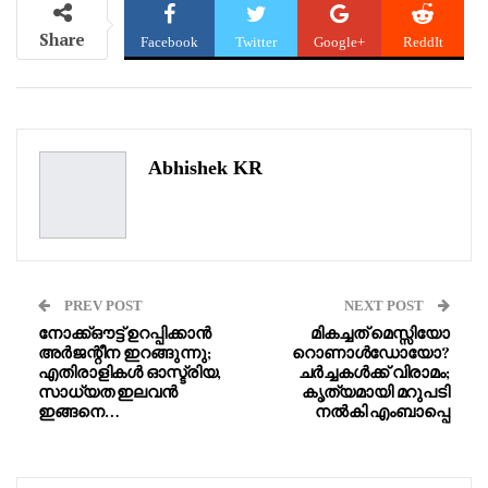
Share
Facebook
Twitter
Google+
ReddIt
WhatsApp
Pinterest
Email
Abhishek KR
PREV POST
NEXT POST
നോക്ക്ഔട്ട് ഉറപ്പിക്കാൻ
മികച്ചത് മെസ്സിയോ
അർജന്റീന ഇറങ്ങുന്നു;
റൊണാൾഡോയോ?
എതിരാളികൾ ഓസ്ട്രിയ,
ചർച്ചകൾക്ക് വിരാമം;
സാധ്യത ഇലവൻ
കൃത്യമായി മറുപടി
ഇങ്ങനെ…
നൽകി എംബാപ്പെ