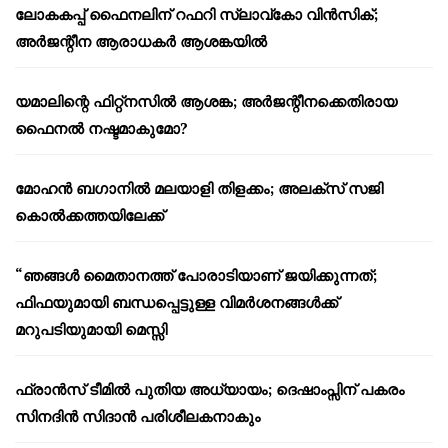
ലോകകപ്പ് ഫൈനലിന് റഫറി സ്ലാവ്‌കോ വിൻസിക്;
അർജന്റീന ആരാധകർ ആശങ്കയിൽ
യമാലിന്റെ ഫിറ്റ്നസിൽ ആശങ്ക; അർജന്റീനക്കെതിരായ
ഫൈനൽ നഷ്ടമാകുമോ?
മോഹൻ ബഗാനിൽ മലയാളി തിളക്കം; അലക്സ് സജി
കൊൽക്കത്തയിലേക്ക്
“ഞങ്ങൾ മൈതാനത്ത് പോരാടിയാണ് ജയിക്കുന്നത്;
ഫിഫയുമായി ബന്ധപ്പെട്ടുള്ള വിമർശനങ്ങൾക്ക്
മറുപടിയുമായി മെസ്സി
ഫ്രാൻസ് ടീമിൽ പുതിയ അധ്യായം; ദെഷാംപ്സിന് പകരം
സിനദിൻ സിദാൻ പരിശീലകനാകും