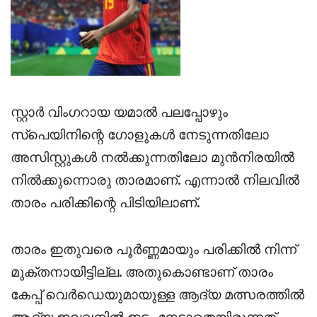
സ്റ്റാർ വിംഗറായ യമാൽ പലപ്പോഴും
സ്പെയിനിന്റെ ഗോളുകൾ നേടുന്നതിലോ
അസിസ്റ്റുകൾ നൽക്കുന്നതിലോ മുൻനിരയിൽ
നിൽക്കുന്നൊരു താരമാണ്. എന്നാൽ നിലവിൽ
താരം പരിക്കിന്റെ പിടിയിലാണ്.
താരം ഇതുവരെ പൂർണ്ണമായും പരിക്കിൽ നിന്ന്
മുക്തനായിട്ടില്ല. അതുകൊണ്ടാണ് താരം
കേപ്പ് വെർഡെയുമായുള്ള ആദ്യ മത്സരത്തിൽ
ആദ്യ ഇലവനിൽ ഇടം നേടാതെയിരുന്നത്.