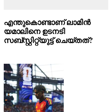
എന്തുകൊണ്ടാണ് ലാമിൻ
യമാലിനെ ഉടനടി
സബ്സ്റ്റിറ്റ്യുട്ട് ചെയ്തത്?