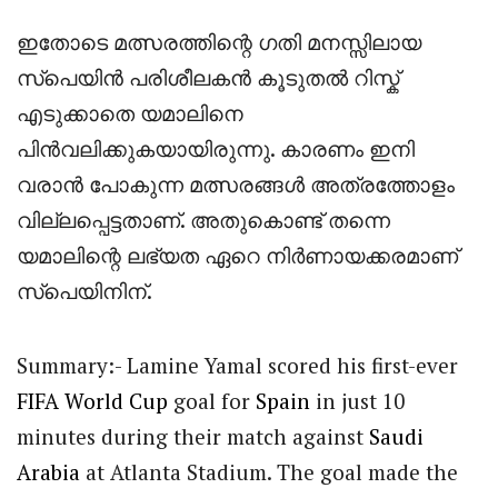
ഇതോടെ മത്സരത്തിന്റെ ഗതി മനസ്സിലായ
സ്പെയിൻ പരിശീലകൻ കൂടുതൽ റിസ്ക്
എടുക്കാതെ യമാലിനെ
പിൻവലിക്കുകയായിരുന്നു. കാരണം ഇനി
വരാൻ പോകുന്ന മത്സരങ്ങൾ അത്രത്തോളം
വില്ലപ്പെട്ടതാണ്. അതുകൊണ്ട് തന്നെ
യമാലിന്റെ ലഭ്യത ഏറെ നിർണായക്കരമാണ്
സ്പെയിനിന്.
Summary
:- Lamine Yamal scored his first-ever
FIFA
World Cup
goal for
Spain
in just 10
minutes during their match against
Saudi
Arabia
at Atlanta Stadium. The goal made the