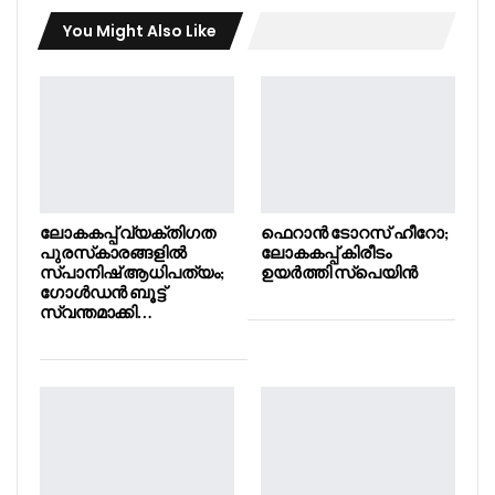
You Might Also Like
ലോകകപ്പ് വ്യക്തിഗത
ഫെറാൻ ടോറസ് ഹീറോ;
പുരസ്‌കാരങ്ങളിൽ
ലോകകപ്പ് കിരീടം
സ്പാനിഷ് ആധിപത്യം;
ഉയർത്തി സ്പെയിൻ
ഗോൾഡൻ ബൂട്ട്
സ്വന്തമാക്കി…