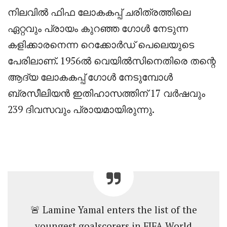
‎നിലവിൽ ഫിഫ ലോകകപ്പ് ചരിത്രത്തിലെ
ഏറ്റവും പ്രായം കുറഞ്ഞ ഗോൾ നേടുന്ന
കളിക്കാരനെന്ന റെക്കോർഡ് പെലെയുടെ
പേരിലാണ്. 1956ൽ വെയിൽസിനെതിരെ തന്റെ
ആദ്യ ലോകകപ്പ് ഗോൾ നേടുമ്പോൾ
ബ്രസീലിയൻ ഇതിഹാസത്തിന് 17 വർഷവും
239 ദിവസവും പ്രായമായിരുന്നു.
🚨 Lamine Yamal enters the list of the
youngest goalscorers in FIFA World