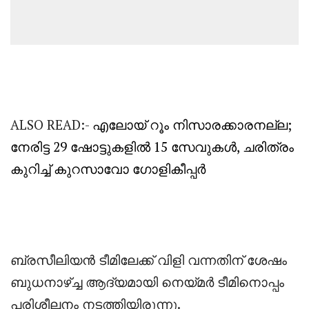
ALSO READ:-
എലോയ് റൂം നിസാരക്കാരനല്ല;
നേരിട്ട 29 ഷോട്ടുകളിൽ 15 സേവുകൾ, ചരിത്രം
കുറിച്ച് കുറസാവോ ഗോളികീപ്പർ
‎ബ്രസീലിയൻ ടീമിലേക്ക് വിളി വന്നതിന് ശേഷം
ബുധനാഴ്ച്ച ആദ്യമായി നെയ്മർ ടീമിനൊപ്പം
പരിശീലനം നടത്തിയിരുന്നു.