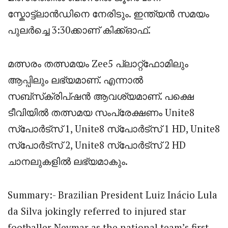
സ്കോട്ട്ലാൻഡിനെ നേരിടും. ഇന്ത്യൻ സമയം
പുലർച്ചെ 3:30ക്കാണ് കിക്ക്‌ഓഫ്.
മത്സരം തത്സമയം Zee5 പ്ലാറ്റ്‌ഫോമിലും
ആപ്പിലും ലഭ്യമാണ്. എന്നാൽ
സബ്‌സ്‌ക്രിപ്‌ഷൻ ആവശ്യമാണ്. പക്ഷെ
ടീവിയിൽ തത്സമയ സംപ്രേക്ഷണം Unite8
സ്‌പോർട്‌സ് 1, Unite8 സ്‌പോർട്‌സ് 1 HD, Unite8
സ്‌പോർട്‌സ് 2, Unite8 സ്‌പോർട്‌സ് 2 HD
ചാനലുകളിൽ ലഭ്യമാകും.
Summary:- Brazilian President
Luiz Inácio Lula
da Silva
jokingly referred to injured star
footballer
Neymar
as the national team’s first-