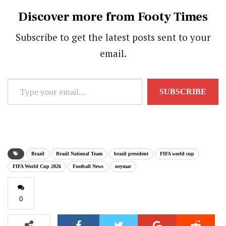
Discover more from Footy Times
Subscribe to get the latest posts sent to your
email.
Type
SUBSCRIBE
your
email…
Brazil
Brazil National Team
brazil president
FIFA world cup
FIFA World Cup 2026
Football News
neymar
0