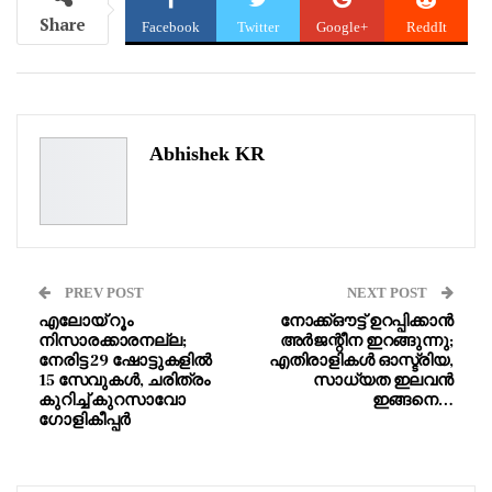
Share
Facebook
Twitter
Google+
ReddIt
WhatsApp
Pinterest
Email
Abhishek KR
PREV POST
NEXT POST
എലോയ് റൂം
നോക്ക്ഔട്ട് ഉറപ്പിക്കാൻ
നിസാരക്കാരനല്ല;
അർജന്റീന ഇറങ്ങുന്നു;
നേരിട്ട 29 ഷോട്ടുകളിൽ
എതിരാളികൾ ഓസ്ട്രിയ,
15 സേവുകൾ, ചരിത്രം
സാധ്യത ഇലവൻ
കുറിച്ച് കുറസാവോ
ഇങ്ങനെ…
ഗോളികീപ്പർ