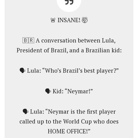
🚨 INSANE! 🤯
🇧🇷 A conversation between Lula,
President of Brazil, and a Brazilian kid:
🗣️ Lula: “Who’s Brazil’s best player?”
🗣️ Kid: “Neymar!”
🗣️ Lula: “Neymar is the first player
called up to the World Cup who does
HOME OFFICE!”