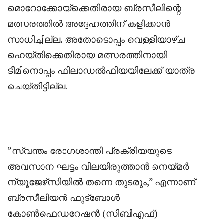
മൊറോക്കോയ്‌ക്കെതിരായ ബ്രസീലിന്റെ
മത്സരത്തിൽ അദ്ദേഹത്തിന് കളിക്കാൻ
സാധിച്ചില്ല. അതോടൊപ്പം വെള്ളിയാഴ്ച
ഹെയ്തിക്കെതിരായ മത്സരത്തിനായി
ടീമിനൊപ്പം ഫിലാഡൽഫിയയിലേക്ക് യാത്ര
ചെയ്തിട്ടില്ല.
‎”സ്വന്തം രോഗശാന്തി പ്രക്രിയയുടെ
അവസാന ഘട്ടം വിലയിരുത്താൻ നെയ്മർ
ന്യൂജേഴ്‌സിയിൽ തന്നെ തുടരും,” എന്നാണ്
ബ്രസീലിയൻ ഫുട്ബോൾ
കോൺഫെഡറേഷൻ (സിബിഎഫ്)