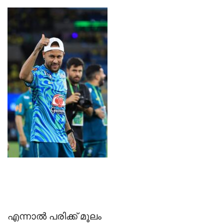
‎എന്നാൽ പരിക്ക് മൂലം