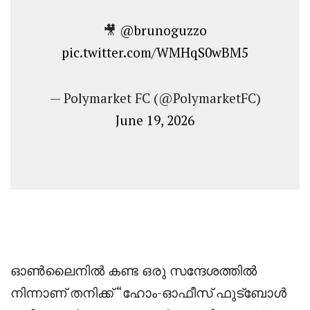
🎥
@brunoguzzo
pic.twitter.com/WMHqS0wBM5
— Polymarket FC (@PolymarketFC)
June 19, 2026
‎ഓൺലൈനിൽ കണ്ട ഒരു സന്ദേശത്തിൽ
നിന്നാണ് തനിക്ക് “ഹോം-ഓഫീസ് ഫുട്ബോൾ