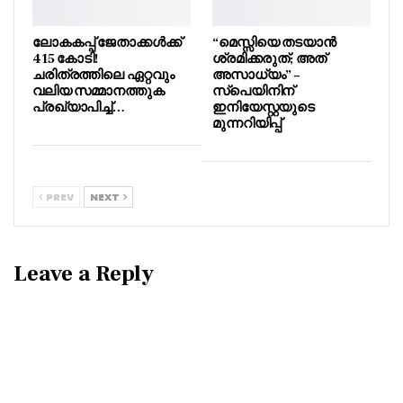
ലോകകപ്പ് ജേതാക്കൾക്ക്
“മെസ്സിയെ തടയാൻ
415 കോടി!
ശ്രമിക്കരുത്; അത്
ചരിത്രത്തിലെ ഏറ്റവും
അസാധ്യം” –
വലിയ സമ്മാനത്തുക
സ്പെയിനിന്
പ്രഖ്യാപിച്ച്…
ഇനിയേസ്റ്റയുടെ
മുന്നറിയിപ്പ്
PREV
NEXT
Leave a Reply