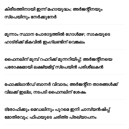
കിരീടത്തിനായി ഇന്ന് മഹായുദ്ധം; അർജന്റീനയും
സ്പെയിനും നേർക്കുനേർ
മൂന്നാം സ്ഥാന പോരാട്ടത്തിൽ ഗോൾമഴ; സാകയുടെ
ഹാട്രിക്ക് മികവിൽ ഇംഗ്ലണ്ടിന് വെങ്കലം
ഫൈനലിന് മുമ്പ് റഫറിക്ക് മുന്നറിയിപ്പ്; അർജന്റീനയെ
പരോക്ഷമായി ലക്ഷ്യമിട്ട് സ്പെയിൻ പരിശീലകൻ
ഫോക്ക്‌ലാൻഡ് ബാനർ വിവാദം; അർജന്റീന താരങ്ങൾക്ക്
വിലക്ക് ഇല്ല, നടപടി ഫൈനലിന് ശേഷം
ട്രോഫിക്കും മെഡലിനും പുറമെ ഇനി ചാമ്പ്യൻഷിപ്പ്
മോതിരവും; ഫിഫയുടെ ചരിത്ര പ്രഖ്യാപനം