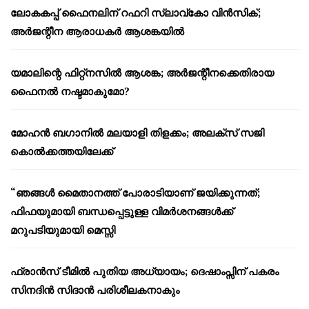
ലോകകപ്പ് ഫൈനലിന് റഫറി സ്ലാവ്‌കോ വിൻസിക്;
അർജന്റീന ആരാധകർ ആശങ്കയിൽ
യമാലിന്റെ ഫിറ്റ്നസിൽ ആശങ്ക; അർജന്റീനക്കെതിരായ
ഫൈനൽ നഷ്ടമാകുമോ?
മോഹൻ ബഗാനിൽ മലയാളി തിളക്കം; അലക്സ് സജി
കൊൽക്കത്തയിലേക്ക്
“ഞങ്ങൾ മൈതാനത്ത് പോരാടിയാണ് ജയിക്കുന്നത്;
ഫിഫയുമായി ബന്ധപ്പെട്ടുള്ള വിമർശനങ്ങൾക്ക്
മറുപടിയുമായി മെസ്സി
ഫ്രാൻസ് ടീമിൽ പുതിയ അധ്യായം; ദെഷാംപ്സിന് പകരം
സിനദിൻ സിദാൻ പരിശീലകനാകും