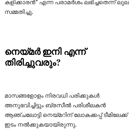
കളിക്കാരൻ” എന്ന പരാമർശം ലഭിച്ചതെന്ന് ലുല
സമ്മതിച്ചു.
നെയ്മർ ഇനി എന്ന്
തിരിച്ചുവരും?
‎മാസങ്ങളോളം നിരവധി പരിക്കുകൾ
അനുഭവിച്ചിട്ടും ബ്രസീൽ പരിശീലകൻ
ആഞ്ചലോട്ടി നെയ്മറിന് ലോകക്കപ്പ് ടീമിലേക്ക്
ഇടം നൽക്കുകയായിരുന്നു.