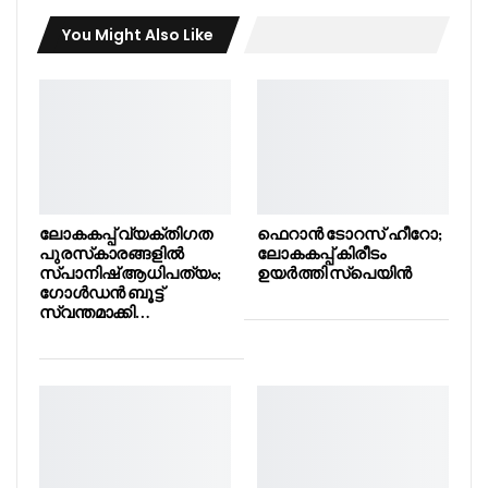
You Might Also Like
ലോകകപ്പ് വ്യക്തിഗത
ഫെറാൻ ടോറസ് ഹീറോ;
പുരസ്‌കാരങ്ങളിൽ
ലോകകപ്പ് കിരീടം
സ്പാനിഷ് ആധിപത്യം;
ഉയർത്തി സ്പെയിൻ
ഗോൾഡൻ ബൂട്ട്
സ്വന്തമാക്കി…