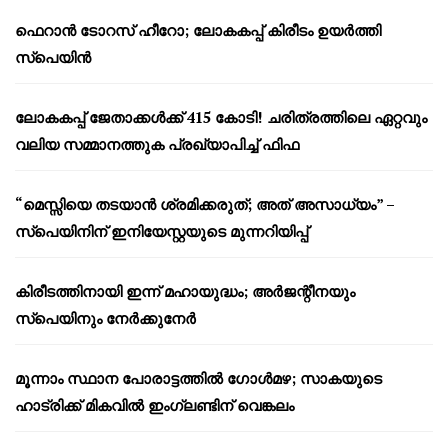
ഫെറാൻ ടോറസ് ഹീറോ; ലോകകപ്പ് കിരീടം ഉയർത്തി
സ്പെയിൻ
ലോകകപ്പ് ജേതാക്കൾക്ക് 415 കോടി! ചരിത്രത്തിലെ ഏറ്റവും
വലിയ സമ്മാനത്തുക പ്രഖ്യാപിച്ച് ഫിഫ
“മെസ്സിയെ തടയാൻ ശ്രമിക്കരുത്; അത് അസാധ്യം” –
സ്പെയിനിന് ഇനിയേസ്റ്റയുടെ മുന്നറിയിപ്പ്
കിരീടത്തിനായി ഇന്ന് മഹായുദ്ധം; അർജന്റീനയും
സ്പെയിനും നേർക്കുനേർ
മൂന്നാം സ്ഥാന പോരാട്ടത്തിൽ ഗോൾമഴ; സാകയുടെ
ഹാട്രിക്ക് മികവിൽ ഇംഗ്ലണ്ടിന് വെങ്കലം