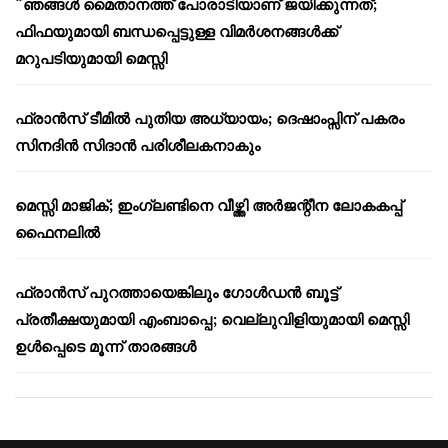
“ഞങ്ങൾ മൈതാനത്ത് പോരാടിയാണ് ജയിക്കുന്നത്;
ഫിഫയുമായി ബന്ധപ്പെട്ടുള്ള വിമർശനങ്ങൾക്ക്
മറുപടിയുമായി മെസ്സി
ഫ്രാൻസ് ടീമിൽ പുതിയ അധ്യായം; ദെഷാംപ്സിന് പകരം
സിനദിൻ സിദാൻ പരിശീലകനാകും
മെസ്സി മാജിക്; ഇംഗ്ലണ്ടിനെ വീഴ്ത്തി അർജന്റീന ലോകകപ്പ്
ഫൈനലിൽ
ഫ്രാൻസ് പുറത്തായെങ്കിലും ഗോൾഡൻ ബൂട്ട്
പ്രതീക്ഷയുമായി എംബാപ്പെ; വെല്ലുവിളിയുമായി മെസ്സി
ഉൾപ്പെടെ മൂന്ന് താരങ്ങൾ