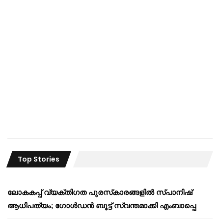
Top Stories
ലോകകപ്പ് വ്യക്തിഗത പുരസ്‌കാരങ്ങളിൽ സ്പാനിഷ്
ആധിപത്യം; ഗോൾഡൻ ബൂട്ട് സ്വന്തമാക്കി എംബാപ്പെ