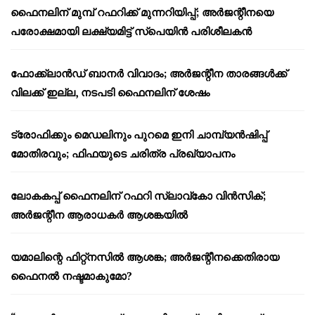
ഫൈനലിന് മുമ്പ് റഫറിക്ക് മുന്നറിയിപ്പ്; അർജന്റീനയെ
പരോക്ഷമായി ലക്ഷ്യമിട്ട് സ്പെയിൻ പരിശീലകൻ
ഫോക്ക്‌ലാൻഡ് ബാനർ വിവാദം; അർജന്റീന താരങ്ങൾക്ക്
വിലക്ക് ഇല്ല, നടപടി ഫൈനലിന് ശേഷം
ട്രോഫിക്കും മെഡലിനും പുറമെ ഇനി ചാമ്പ്യൻഷിപ്പ്
മോതിരവും; ഫിഫയുടെ ചരിത്ര പ്രഖ്യാപനം
ലോകകപ്പ് ഫൈനലിന് റഫറി സ്ലാവ്‌കോ വിൻസിക്;
അർജന്റീന ആരാധകർ ആശങ്കയിൽ
യമാലിന്റെ ഫിറ്റ്നസിൽ ആശങ്ക; അർജന്റീനക്കെതിരായ
ഫൈനൽ നഷ്ടമാകുമോ?