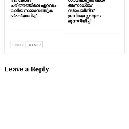
415 കോടി!
ശ്രമിക്കരുത്; അത്
ചരിത്രത്തിലെ ഏറ്റവും
അസാധ്യം” –
വലിയ സമ്മാനത്തുക
സ്പെയിനിന്
പ്രഖ്യാപിച്ച്…
ഇനിയേസ്റ്റയുടെ
മുന്നറിയിപ്പ്
PREV
NEXT
Leave a Reply