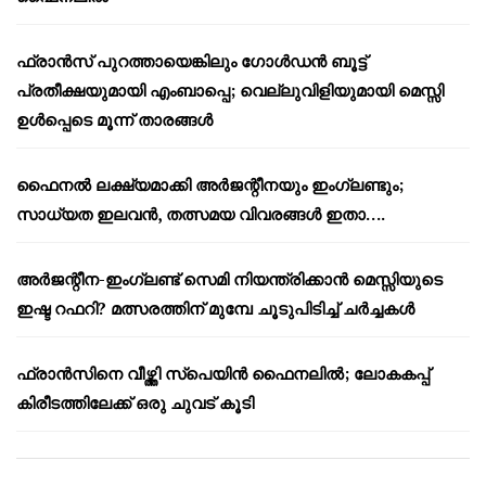
ഫ്രാൻസ് പുറത്തായെങ്കിലും ഗോൾഡൻ ബൂട്ട്
പ്രതീക്ഷയുമായി എംബാപ്പെ; വെല്ലുവിളിയുമായി മെസ്സി
ഉൾപ്പെടെ മൂന്ന് താരങ്ങൾ
ഫൈനൽ ലക്ഷ്യമാക്കി അർജന്റീനയും ഇംഗ്ലണ്ടും;
സാധ്യത ഇലവൻ, തത്സമയ വിവരങ്ങൾ ഇതാ….
അർജന്റീന-ഇംഗ്ലണ്ട് സെമി നിയന്ത്രിക്കാൻ മെസ്സിയുടെ
ഇഷ്ട റഫറി? മത്സരത്തിന് മുമ്പേ ചൂടുപിടിച്ച് ചർച്ചകൾ
ഫ്രാൻസിനെ വീഴ്ത്തി സ്പെയിൻ ഫൈനലിൽ; ലോകകപ്പ്
കിരീടത്തിലേക്ക് ഒരു ചുവട് കൂടി