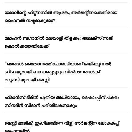
യമാലിന്റെ ഫിറ്റ്നസിൽ ആശങ്ക; അർജന്റീനക്കെതിരായ
ഫൈനൽ നഷ്ടമാകുമോ?
മോഹൻ ബഗാനിൽ മലയാളി തിളക്കം; അലക്സ് സജി
കൊൽക്കത്തയിലേക്ക്
“ഞങ്ങൾ മൈതാനത്ത് പോരാടിയാണ് ജയിക്കുന്നത്;
ഫിഫയുമായി ബന്ധപ്പെട്ടുള്ള വിമർശനങ്ങൾക്ക്
മറുപടിയുമായി മെസ്സി
ഫ്രാൻസ് ടീമിൽ പുതിയ അധ്യായം; ദെഷാംപ്സിന് പകരം
സിനദിൻ സിദാൻ പരിശീലകനാകും
മെസ്സി മാജിക്; ഇംഗ്ലണ്ടിനെ വീഴ്ത്തി അർജന്റീന ലോകകപ്പ്
ഫൈനലിൽ