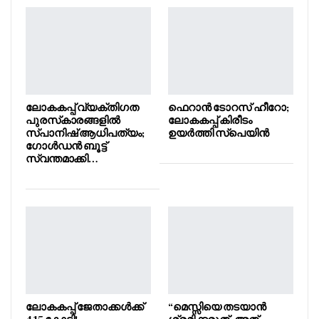
ലോകകപ്പ് വ്യക്തിഗത
ഫെറാൻ ടോറസ് ഹീറോ;
പുരസ്‌കാരങ്ങളിൽ
ലോകകപ്പ് കിരീടം
സ്പാനിഷ് ആധിപത്യം;
ഉയർത്തി സ്പെയിൻ
ഗോൾഡൻ ബൂട്ട്
സ്വന്തമാക്കി…
ലോകകപ്പ് ജേതാക്കൾക്ക്
“മെസ്സിയെ തടയാൻ