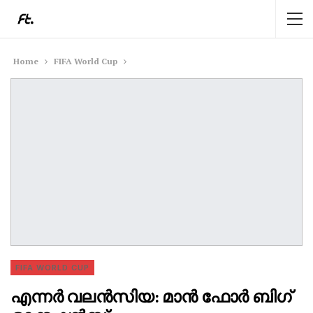
Home
FIFA World Cup
FIFA WORLD CUP
എന്നർ വലൻസിയ: മാൻ ഫോർ ബിഗ്