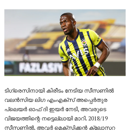
ടിഗ്രെസിനായി കിരീടം നേടിയ സീസണിൽ
വലൻസിയ ലിഗ എംഎക്സ് അപ്പെർതുര
പ്ലെയർ ഓഫ് ദി ഇയർ നേടി, അവരുടെ
വിജയത്തിന്റെ നട്ടെല്ലായി മാറി. 2018/19
സീസണിൽ, അവർ മെക്സിക്കൻ ക്ലോസറ