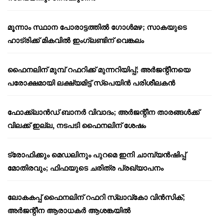
മൂന്നാം സ്ഥാന പോരാട്ടത്തിൽ ഗോൾമഴ; സാകയുടെ
ഹാട്രിക്ക് മികവിൽ ഇംഗ്ലണ്ടിന് വെങ്കലം
ഫൈനലിന് മുമ്പ് റഫറിക്ക് മുന്നറിയിപ്പ്; അർജന്റീനയെ
പരോക്ഷമായി ലക്ഷ്യമിട്ട് സ്പെയിൻ പരിശീലകൻ
ഫോക്ക്‌ലാൻഡ് ബാനർ വിവാദം; അർജന്റീന താരങ്ങൾക്ക്
വിലക്ക് ഇല്ല, നടപടി ഫൈനലിന് ശേഷം
ട്രോഫിക്കും മെഡലിനും പുറമെ ഇനി ചാമ്പ്യൻഷിപ്പ്
മോതിരവും; ഫിഫയുടെ ചരിത്ര പ്രഖ്യാപനം
ലോകകപ്പ് ഫൈനലിന് റഫറി സ്ലാവ്‌കോ വിൻസിക്;
അർജന്റീന ആരാധകർ ആശങ്കയിൽ