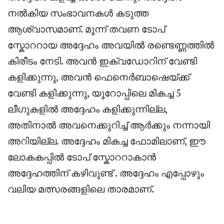
നൽകിയ സംഭാവനകൾ കടുത്ത
ആശ്വാസമാണ്. മൂന്ന് തവണ ടോപ്
സ്കോററായ അദ്ദേഹം അവയിൽ രണ്ടെണ്ണത്തിൽ
കിരീടം നേടി. അവൻ ഇക്വഡോറിന് വേണ്ടി
കളിക്കുന്നു, അവൻ ഫെനെർബാഷെയ്ക്ക്
വേണ്ടി കളിക്കുന്നു, യൂറോപ്പിലെ മികച്ച 5
ലീഗുകളിൽ അദ്ദേഹം കളിക്കുന്നില്ല,
അതിനാൽ അവനെക്കുറിച്ച് ആർക്കും നന്നായി
അറിയില്ല. അദ്ദേഹം മികച്ച ഫോമിലാണ്, ഈ
ലോകകപ്പിൽ ടോപ് സ്കോററാകാൻ
അദ്ദേഹത്തിന് കഴിവുണ്ട് . അദ്ദേഹം എപ്പോഴും
വലിയ മത്സരങ്ങളിലെ താരമാണ്.