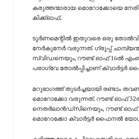
കരുത്തന്മാരായ മൊറോക്കോയെ നേരിടു
കിക്ക്‌ഓഫ്.
ടൂർണമെന്റിൽ ഇതുവരെ ഒരു തോൽവി 
നേർകുനേർ വരുന്നത്. ഗ്രൂപ്പ് ചാമ്പ്യ
സ്വിഡനെയും, റൗണ്ട് ഓഫ് 16ൽ എംബാ
പരാഗ്വേ തോൽപ്പിച്ചാണ് ക്വാർട്ടർ 
മറുഭാഗത്ത് തുടർച്ചയായി രണ്ടാം 
മൊറോക്കോ വരുന്നത്. റൗണ്ട് ഓഫ് 32ൽ പ
നെതർലാൻഡ്‌സിനെയും, റൗണ്ട് ഓഫ് 
മൊറോക്കോ ക്വാർട്ടർ ഫൈനൽ യോഗ്
കഴിഞ്ഞ ലോകകപ്പിലെ സെമി ഫൈന