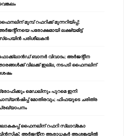
വെങ്കലം
ഫൈനലിന് മുമ്പ് റഫറിക്ക് മുന്നറിയിപ്പ്;
അർജന്റീനയെ പരോക്ഷമായി ലക്ഷ്യമിട്ട്
സ്പെയിൻ പരിശീലകൻ
ഫോക്ക്‌ലാൻഡ് ബാനർ വിവാദം; അർജന്റീന
താരങ്ങൾക്ക് വിലക്ക് ഇല്ല, നടപടി ഫൈനലിന്
ശേഷം
ട്രോഫിക്കും മെഡലിനും പുറമെ ഇനി
ചാമ്പ്യൻഷിപ്പ് മോതിരവും; ഫിഫയുടെ ചരിത്ര
പ്രഖ്യാപനം
ലോകകപ്പ് ഫൈനലിന് റഫറി സ്ലാവ്‌കോ
വിൻസിക്; അർജന്റീന ആരാധകർ ആശങ്കയിൽ