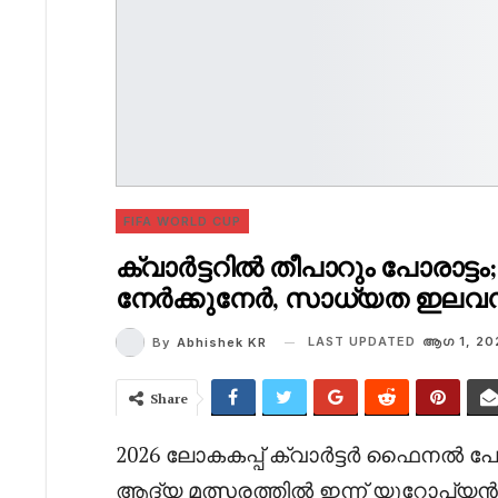
FIFA WORLD CUP
ക്വാർട്ടറിൽ തീപാറും പോരാട
നേർക്കുനേർ, സാധ്യത ഇലവ
LAST UPDATED
ആഗ 1, 20
By
Abhishek KR
Share
2026 ലോകകപ്പ് ക്വാർട്ടർ ഫൈനൽ പോരാട
ആദ്യ മത്സരത്തിൽ ഇന്ന് യൂറോപ്യൻ