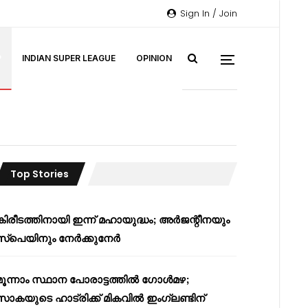
Sign In / Join
P
INDIAN SUPER LEAGUE
OPINION
Top Stories
കിരീടത്തിനായി ഇന്ന് മഹായുദ്ധം; അർജന്റീനയും
സ്പെയിനും നേർക്കുനേർ
മൂന്നാം സ്ഥാന പോരാട്ടത്തിൽ ഗോൾമഴ;
സാകയുടെ ഹാട്രിക്ക് മികവിൽ ഇംഗ്ലണ്ടിന്