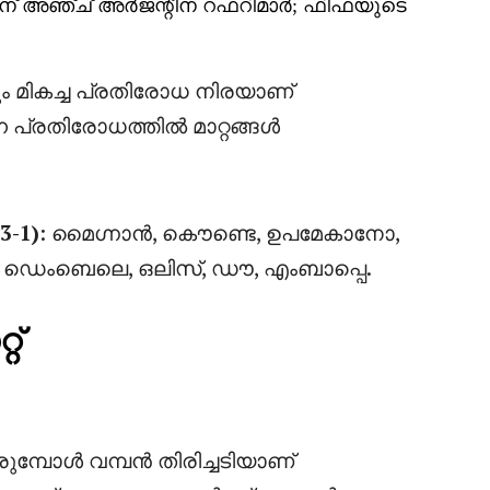
ിന് അഞ്ച് അർജന്റീന റഫറിമാർ; ഫിഫയുടെ
ം മികച്ച പ്രതിരോധ നിരയാണ്
 പ്രതിരോധത്തിൽ മാറ്റങ്ങൾ
3-1)
: മൈഗ്നാൻ, കൌണ്ടെ, ഉപമേകാനോ,
; ഡെംബെലെ, ഒലിസ്, ഡൗ, എംബാപ്പെ.
റ്
ുമ്പോൾ വമ്പൻ തിരിച്ചടിയാണ്