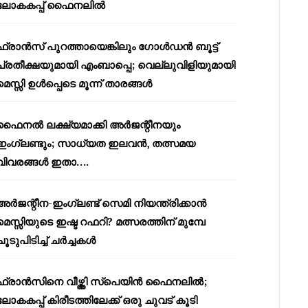
ലോകകപ്പ് ഫൈനലിൽ
ഫ്രാൻസ് പുറത്തായെങ്കിലും ഗോൾഡൻ ബൂട്ട്
പ്രതീക്ഷയുമായി എംബാപ്പെ; വെല്ലുവിളിയുമായി
മെസ്സി ഉൾപ്പെടെ മൂന്ന് താരങ്ങൾ
ഫൈനൽ ലക്ഷ്യമാക്കി അർജന്റീനയും
ഇംഗ്ലണ്ടും; സാധ്യത ഇലവൻ, തത്സമയ
വിവരങ്ങൾ ഇതാ….
അർജന്റീന-ഇംഗ്ലണ്ട് സെമി നിയന്ത്രിക്കാൻ
മെസ്സിയുടെ ഇഷ്ട റഫറി? മത്സരത്തിന് മുമ്പേ
ചൂടുപിടിച്ച് ചർച്ചകൾ
ഫ്രാൻസിനെ വീഴ്ത്തി സ്പെയിൻ ഫൈനലിൽ;
ലോകകപ്പ് കിരീടത്തിലേക്ക് ഒരു ചുവട് കൂടി