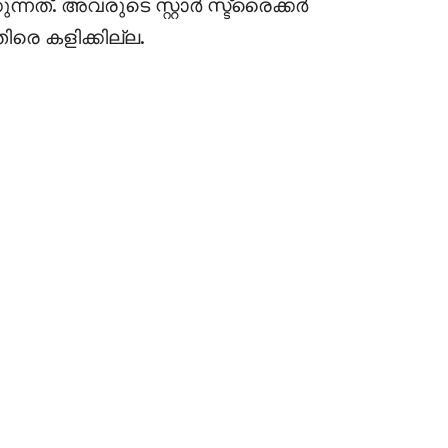
ുന്നത്. അവരുടെ സ്റ്റാർ സ്ട്രൈക്കർ
െ കളിക്കില്ല.