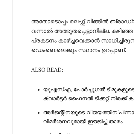
അതോടൊപ്പം ലെഫ്റ്റ് വിങ്ങിൽ ബ്ര
വന്നാൽ അത്ഭുതപ്പെട്ടാനില്ല. കഴിഞ്
പ്രകടനം കാഴ്ച്ചവെക്കാൻ സാധിച്ചിര
ഡെംബെലെക്കും സ്ഥാനം ഉറപ്പാണ്.
ALSO READ:-
യുഎസ്എ, പോർച്ചുഗൽ ടീമുകളുടെ പ
ക്വാർട്ടർ ഫൈനൽ ടിക്കറ്റ് നിരക്ക്
അർജന്റീനയുടെ വിജയത്തിന് പിന്ന
വിമർശനവുമായി
ഈജിപ്ത് താരം