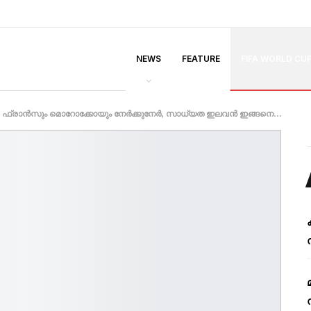
NEWS
FEATURE
FIFA WORLD CU
ട്ടം; ഫ്രാൻസും മൊറോക്കോയും നേർക്കുനേർ, സാധ്യത ഇലവൻ ഇങ്ങനെ…