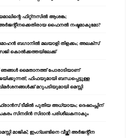
യമാലിന്റെ ഫിറ്റ്നസിൽ ആശങ്ക;
അർജന്റീനക്കെതിരായ ഫൈനൽ നഷ്ടമാകുമോ?
മോഹൻ ബഗാനിൽ മലയാളി തിളക്കം; അലക്സ്
സജി കൊൽക്കത്തയിലേക്ക്
“ഞങ്ങൾ മൈതാനത്ത് പോരാടിയാണ്
ജയിക്കുന്നത്; ഫിഫയുമായി ബന്ധപ്പെട്ടുള്ള
വിമർശനങ്ങൾക്ക് മറുപടിയുമായി മെസ്സി
ഫ്രാൻസ് ടീമിൽ പുതിയ അധ്യായം; ദെഷാംപ്സിന്
പകരം സിനദിൻ സിദാൻ പരിശീലകനാകും
മെസ്സി മാജിക്; ഇംഗ്ലണ്ടിനെ വീഴ്ത്തി അർജന്റീന