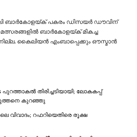
ാഡ്‌ലി ബാർകോളയ്ക് പകരം ഡിസയർ ഡൗവിന്
ഞ മത്സരങ്ങളിൽ ബാർകോളയ്ക് മികച്ച
ുന്നില്ല. കൈലിയൻ എംബാപ്പെക്കും ഔസ്മാൻ
ുറത്താകൽ തിരിച്ചടിയായി; ലോകകപ്പ്
 കുത്തനെ കുറഞ്ഞു
ാലെ വിവാദം; റഫറിയെതിരെ രൂക്ഷ