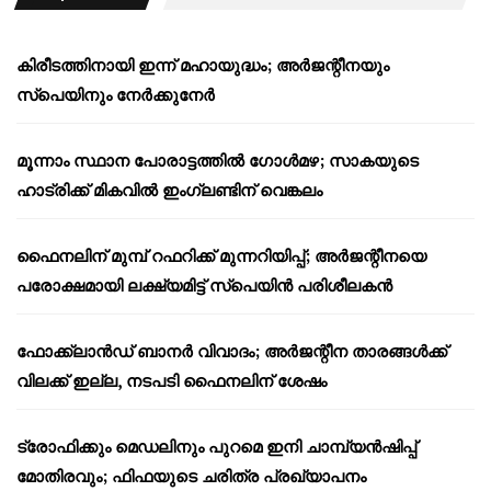
കിരീടത്തിനായി ഇന്ന് മഹായുദ്ധം; അർജന്റീനയും
സ്പെയിനും നേർക്കുനേർ
മൂന്നാം സ്ഥാന പോരാട്ടത്തിൽ ഗോൾമഴ; സാകയുടെ
ഹാട്രിക്ക് മികവിൽ ഇംഗ്ലണ്ടിന് വെങ്കലം
ഫൈനലിന് മുമ്പ് റഫറിക്ക് മുന്നറിയിപ്പ്; അർജന്റീനയെ
പരോക്ഷമായി ലക്ഷ്യമിട്ട് സ്പെയിൻ പരിശീലകൻ
ഫോക്ക്‌ലാൻഡ് ബാനർ വിവാദം; അർജന്റീന താരങ്ങൾക്ക്
വിലക്ക് ഇല്ല, നടപടി ഫൈനലിന് ശേഷം
ട്രോഫിക്കും മെഡലിനും പുറമെ ഇനി ചാമ്പ്യൻഷിപ്പ്
മോതിരവും; ഫിഫയുടെ ചരിത്ര പ്രഖ്യാപനം