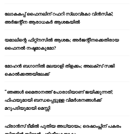
ലോകകപ്പ് ഫൈനലിന് റഫറി സ്ലാവ്‌കോ വിൻസിക്;
അർജന്റീന ആരാധകർ ആശങ്കയിൽ
യമാലിന്റെ ഫിറ്റ്നസിൽ ആശങ്ക; അർജന്റീനക്കെതിരായ
ഫൈനൽ നഷ്ടമാകുമോ?
മോഹൻ ബഗാനിൽ മലയാളി തിളക്കം; അലക്സ് സജി
കൊൽക്കത്തയിലേക്ക്
“ഞങ്ങൾ മൈതാനത്ത് പോരാടിയാണ് ജയിക്കുന്നത്;
ഫിഫയുമായി ബന്ധപ്പെട്ടുള്ള വിമർശനങ്ങൾക്ക്
മറുപടിയുമായി മെസ്സി
ഫ്രാൻസ് ടീമിൽ പുതിയ അധ്യായം; ദെഷാംപ്സിന് പകരം
സിനദിൻ സിദാൻ പരിശീലകനാകും