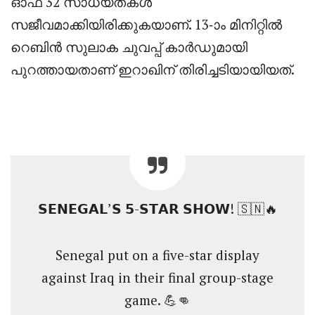
ഓഫ് 32 സാധ്യതകൾ
സജീവമാക്കിയിരിക്കുകയാണ്. 13-ാം മിനിറ്റില്‍
റെബിന്‍ സുലാക ചുവപ്പ് കാര്‍ഡുമായി
പുറത്തായതാണ് ഇറാഖിന് തിരിച്ചടിയായിയത്.
𝗦𝗘𝗡𝗘𝗚𝗔𝗟’𝗦 𝟱-𝗦𝗧𝗔𝗥 𝗦𝗛𝗢𝗪! 🇸🇳🔥
Senegal put on a five-star display
against Iraq in their final group-stage
game. 💪👊