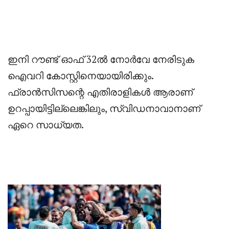
‎ഇനി റൗണ്ട് ഓഫ് 32ൽ നോർവേ നേരിടുക
ഐവറി കോസ്റ്റിനെയായിരിക്കും.
ഫ്രാൻസിസന്റെ എതിരാളികൾ ആരാണ്
ഉറപ്പായിട്ടില്ലെങ്കിലും, സ്വിഡനാവാനാണ്
ഏറെ സാധ്യത.