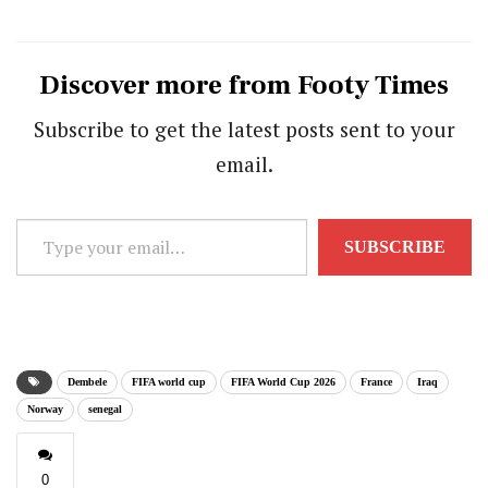
Discover more from Footy Times
Subscribe to get the latest posts sent to your
email.
Type
SUBSCRIBE
your
email…
Dembele
FIFA world cup
FIFA World Cup 2026
France
Iraq
Norway
senegal
0