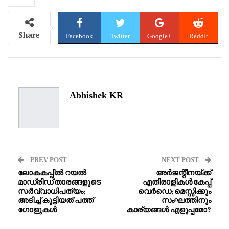
Share
Facebook
Twitter
Google+
ReddIt
WhatsApp
Pinterest
Email
Abhishek KR
PREV POST
NEXT POST
ലോകകപ്പിൽ റയൽ
അർജന്റീനയ്ക്ക്
മാഡ്രിഡ്‌ താരങ്ങളുടെ
എതിരാളികൾ കേപ്പ്
സർവ്വാധിപത്യം;
വെർഡെ; മെസ്സിക്കും
അടിച്ച് കൂട്ടിയത് പത്ത്
സംഘത്തിനും
ഗോളുകൾ
കാര്യങ്ങൾ എളുപ്പമോ?