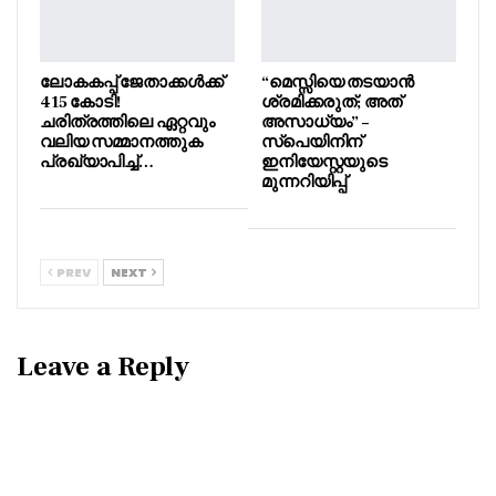
ലോകകപ്പ് ജേതാക്കൾക്ക്
“മെസ്സിയെ തടയാൻ
415 കോടി!
ശ്രമിക്കരുത്; അത്
ചരിത്രത്തിലെ ഏറ്റവും
അസാധ്യം” –
വലിയ സമ്മാനത്തുക
സ്പെയിനിന്
പ്രഖ്യാപിച്ച്…
ഇനിയേസ്റ്റയുടെ
മുന്നറിയിപ്പ്
PREV
NEXT
Leave a Reply