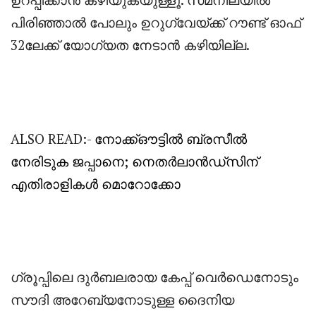
പിരിഞ്ഞാൽ പോലും ഉറുഗ്വേയ്ക്ക് റൗണ്ട് ഓഫ്
32ലേക്ക് യോഗ്യത നേടാൻ കഴിയില്ല.
ALSO READ:-
നോക്ക്ഔട്ടിൽ ബ്രസീൽ
നേരിടുക ജപ്പാനെ; നെതർലാൻഡ്‌സിന്
എതിരാളികൾ മൊറോക്കോ
ഗ്രൂപ്പിലെ ദുർബലരായ കേപ്പ് വെർഡെനോടും
സൗദി അറേബ്യനോടുള്ള ദൈനിയ