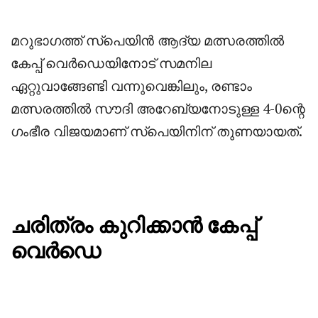
മറുഭാഗത്ത് സ്പെയിൻ ആദ്യ മത്സരത്തിൽ
കേപ്പ് വെർഡെയിനോട് സമനില
ഏറ്റുവാങ്ങേണ്ടി വന്നുവെങ്കിലും, രണ്ടാം
മത്സരത്തിൽ സൗദി അറേബ്യനോടുള്ള 4-0ന്റെ
ഗംഭീര വിജയമാണ് സ്പെയിനിന് തുണയായത്.
ചരിത്രം കുറിക്കാൻ കേപ്പ്
വെർഡെ