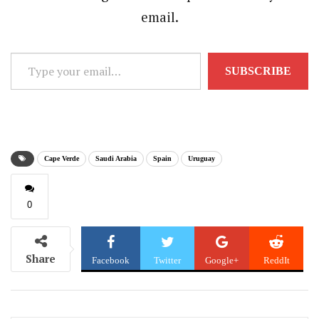
email.
Type
SUBSCRIBE
your
email…
Cape Verde
Saudi Arabia
Spain
Uruguay
0
Share
Facebook
Twitter
Google+
ReddIt
WhatsApp
Pinterest
Email