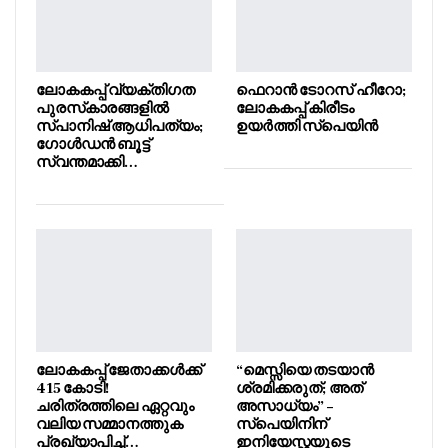
ലോകകപ്പ് വ്യക്തിഗത
ഫെറാൻ ടോറസ് ഹീറോ;
പുരസ്‌കാരങ്ങളിൽ
ലോകകപ്പ് കിരീടം
സ്പാനിഷ് ആധിപത്യം;
ഉയർത്തി സ്പെയിൻ
ഗോൾഡൻ ബൂട്ട്
സ്വന്തമാക്കി…
ലോകകപ്പ് ജേതാക്കൾക്ക്
“മെസ്സിയെ തടയാൻ
415 കോടി!
ശ്രമിക്കരുത്; അത്
ചരിത്രത്തിലെ ഏറ്റവും
അസാധ്യം” –
വലിയ സമ്മാനത്തുക
സ്പെയിനിന്
പ്രഖ്യാപിച്ച്…
ഇനിയേസ്റ്റയുടെ