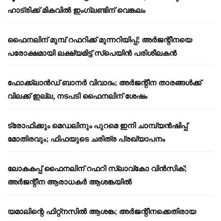
ഹാട്രിക്ക് മികവിൽ ഇംഗ്ലണ്ടിന് വെങ്കലം
ഫൈനലിന് മുമ്പ് റഫറിക്ക് മുന്നറിയിപ്പ്; അർജന്റീനയെ
പരോക്ഷമായി ലക്ഷ്യമിട്ട് സ്പെയിൻ പരിശീലകൻ
ഫോക്ക്‌ലാൻഡ് ബാനർ വിവാദം; അർജന്റീന താരങ്ങൾക്ക്
വിലക്ക് ഇല്ല, നടപടി ഫൈനലിന് ശേഷം
ട്രോഫിക്കും മെഡലിനും പുറമെ ഇനി ചാമ്പ്യൻഷിപ്പ്
മോതിരവും; ഫിഫയുടെ ചരിത്ര പ്രഖ്യാപനം
ലോകകപ്പ് ഫൈനലിന് റഫറി സ്ലാവ്‌കോ വിൻസിക്;
അർജന്റീന ആരാധകർ ആശങ്കയിൽ
യമാലിന്റെ ഫിറ്റ്നസിൽ ആശങ്ക; അർജന്റീനക്കെതിരായ