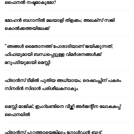
ഫൈനൽ നഷ്ടമാകുമോ?
മോഹൻ ബഗാനിൽ മലയാളി തിളക്കം; അലക്സ് സജി
കൊൽക്കത്തയിലേക്ക്
“ഞങ്ങൾ മൈതാനത്ത് പോരാടിയാണ് ജയിക്കുന്നത്;
ഫിഫയുമായി ബന്ധപ്പെട്ടുള്ള വിമർശനങ്ങൾക്ക്
മറുപടിയുമായി മെസ്സി
ഫ്രാൻസ് ടീമിൽ പുതിയ അധ്യായം; ദെഷാംപ്സിന് പകരം
സിനദിൻ സിദാൻ പരിശീലകനാകും
മെസ്സി മാജിക്; ഇംഗ്ലണ്ടിനെ വീഴ്ത്തി അർജന്റീന ലോകകപ്പ്
ഫൈനലിൽ
ഫ്രാൻസ് പുറത്തായെങ്കിലും ഗോൾഡൻ ബൂട്ട്