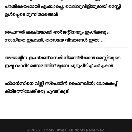
പ്രതീക്ഷയുമായി എംബാപ്പെ; വെല്ലുവിളിയുമായി മെസ്സി
ഉൾപ്പെടെ മൂന്ന് താരങ്ങൾ
ഫൈനൽ ലക്ഷ്യമാക്കി അർജന്റീനയും ഇംഗ്ലണ്ടും;
സാധ്യത ഇലവൻ, തത്സമയ വിവരങ്ങൾ ഇതാ….
അർജന്റീന-ഇംഗ്ലണ്ട് സെമി നിയന്ത്രിക്കാൻ മെസ്സിയുടെ
ഇഷ്ട റഫറി? മത്സരത്തിന് മുമ്പേ ചൂടുപിടിച്ച് ചർച്ചകൾ
ഫ്രാൻസിനെ വീഴ്ത്തി സ്പെയിൻ ഫൈനലിൽ; ലോകകപ്പ്
കിരീടത്തിലേക്ക് ഒരു ചുവട് കൂടി
© 2026 - Footy Times. All Rights Reserved.