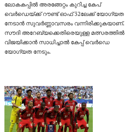
ലോകകപ്പിൽ അരങ്ങേറ്റം കുറിച്ച കേപ്
വെർഡെയ്ക്ക് റൗണ്ട് ഓഫ് 32ലേക്ക് യോഗ്യത
നേടാൻ സുവർണ്ണാവസരം വന്നിരിക്കുകയാണ്.
സൗദി അറേബ്യക്കെതിരെയുള്ള മത്സരത്തിൽ
വിജയിക്കാൻ സാധിച്ചാൽ കേപ്പ് വെർഡെ
യോഗ്യത നേടും.