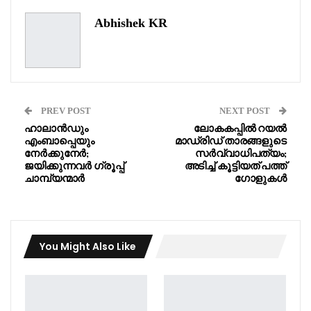
Abhishek KR
PREV POST
NEXT POST
ഹാലാൻഡും
ലോകകപ്പിൽ റയൽ
എംബാപ്പെയും
മാഡ്രിഡ്‌ താരങ്ങളുടെ
നേർക്കുനേർ;
സർവ്വാധിപത്യം;
ജയിക്കുന്നവർ ഗ്രൂപ്പ്‌
അടിച്ച് കൂട്ടിയത് പത്ത്
ചാമ്പ്യന്മാർ
ഗോളുകൾ
You Might Also Like