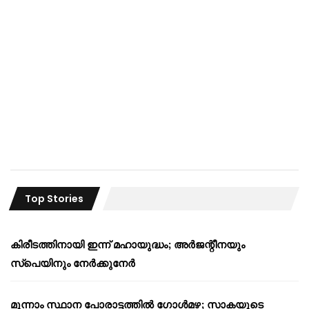
Top Stories
കിരീടത്തിനായി ഇന്ന് മഹായുദ്ധം; അർജന്റീനയും
സ്പെയിനും നേർക്കുനേർ
മൂന്നാം സ്ഥാന പോരാട്ടത്തിൽ ഗോൾമഴ; സാകയുടെ