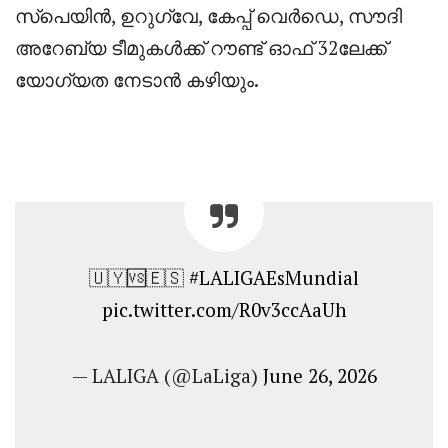
സ്പെയിൻ, ഉറുഗ്വേ, കേപ്പ് വെർഡെ, സൗദി
അറേബ്യ ടീമുകൾക്ക് റൗണ്ട് ഓഫ് 32ലേക്ക്
യോഗ്യത നേടാൻ കഴിയും.
🇺🇾🆚🇪🇸
#LALIGAEsMundial
pic.twitter.com/R0v3ccAaUh
— LALIGA (@LaLiga)
June 26, 2026