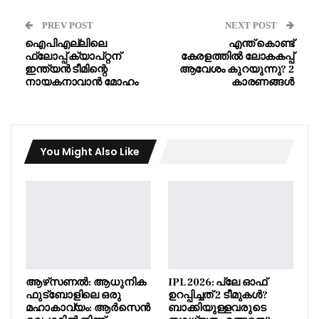
PREV POST
NEXT POST
ഐപിഎല്ലിലെ
എന്ത് കൊണ്ട്
ഫ്ലോപ്പ് ക്യാപ്റ്റന്
കേരളത്തിൽ ലോകകപ്പ്
ഇന്ത്യൻ ടീമിന്റെ
ആവേശം കുറയുന്നു? 2
നായകനാവാൻ മോഹം
കാരണങ്ങൾ
You Might Also Like
ആഴ്‌സണൽ: ആധുനിക
IPL 2026: പ്ലേ ഓഫ്
ഫുട്ബോളിലെ ഒരു
ഉറപ്പിച്ചത് 2 ടീമുകൾ?
മഹാകാവ്യം: ആർസെൻ
ബാക്കിയുള്ളവരുടെ