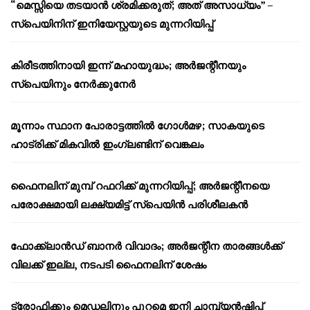
“മെസ്സിയെ തടയാൻ ശ്രമിക്കരുത്; അത് അസാധ്യം” –
സ്പെയിനിന് ഇനിയേസ്റ്റയുടെ മുന്നറിയിപ്പ്
കിരീടത്തിനായി ഇന്ന് മഹായുദ്ധം; അർജന്റീനയും
സ്പെയിനും നേർക്കുനേർ
മൂന്നാം സ്ഥാന പോരാട്ടത്തിൽ ഗോൾമഴ; സാകയുടെ
ഹാട്രിക്ക് മികവിൽ ഇംഗ്ലണ്ടിന് വെങ്കലം
ഫൈനലിന് മുമ്പ് റഫറിക്ക് മുന്നറിയിപ്പ്; അർജന്റീനയെ
പരോക്ഷമായി ലക്ഷ്യമിട്ട് സ്പെയിൻ പരിശീലകൻ
ഫോക്ക്‌ലാൻഡ് ബാനർ വിവാദം; അർജന്റീന താരങ്ങൾക്ക്
വിലക്ക് ഇല്ല, നടപടി ഫൈനലിന് ശേഷം
ട്രോഫിക്കും മെഡലിനും പുറമെ ഇനി ചാമ്പ്യൻഷിപ്പ്