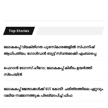
Top Stories
ലോകകപ്പ് വ്യക്തിഗത പുരസ്‌കാരങ്ങളിൽ സ്പാനിഷ്
ആധിപത്യം; ഗോൾഡൻ ബൂട്ട് സ്വന്തമാക്കി എംബാപ്പെ
ഫെറാൻ ടോറസ് ഹീറോ; ലോകകപ്പ് കിരീടം ഉയർത്തി
സ്പെയിൻ
ലോകകപ്പ് ജേതാക്കൾക്ക് 415 കോടി! ചരിത്രത്തിലെ ഏറ്റവും
വലിയ സമ്മാനത്തുക പ്രഖ്യാപിച്ച് ഫിഫ