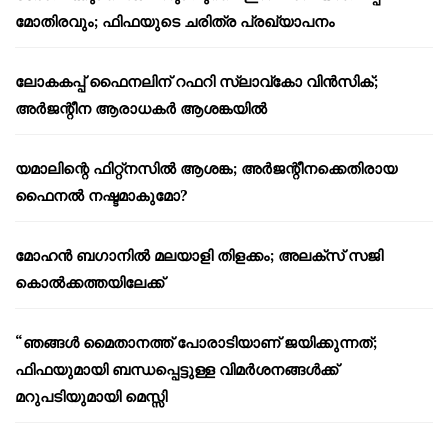
മോതിരവും; ഫിഫയുടെ ചരിത്ര പ്രഖ്യാപനം
ലോകകപ്പ് ഫൈനലിന് റഫറി സ്ലാവ്‌കോ വിൻസിക്;
അർജന്റീന ആരാധകർ ആശങ്കയിൽ
യമാലിന്റെ ഫിറ്റ്നസിൽ ആശങ്ക; അർജന്റീനക്കെതിരായ
ഫൈനൽ നഷ്ടമാകുമോ?
മോഹൻ ബഗാനിൽ മലയാളി തിളക്കം; അലക്സ് സജി
കൊൽക്കത്തയിലേക്ക്
“ഞങ്ങൾ മൈതാനത്ത് പോരാടിയാണ് ജയിക്കുന്നത്;
ഫിഫയുമായി ബന്ധപ്പെട്ടുള്ള വിമർശനങ്ങൾക്ക്
മറുപടിയുമായി മെസ്സി