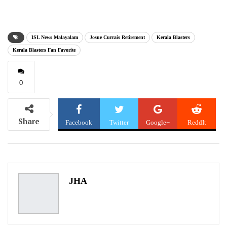
email…
ISL News Malayalam
Josue Currais Retirement
Kerala Blasters
Kerala Blasters Fan Favorite
0
Share
Facebook
Twitter
Google+
ReddIt
WhatsApp
Pinterest
Email
JHA