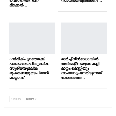
വെംഗറിൽ നിന്ന്
സാധ്യത എങ്ങനെ?…
മിക്കേൽ…
ഹർദിക് പുറത്തേക്ക്,
മാർച്ച് വിൻഡോയിൽ
പകരം രോഹിതുമല്ല,
അർജന്റീനയുടെ കളി
സൂര്യയുമല്ല:
മാറ്റം; മെസ്സിയും
മുംബൈയുടെ പ്ലാൻ
സംഘവും നേരിടുന്നത്
മറ്റൊന്ന്
ലോകത്തെ…
PREV
NEXT