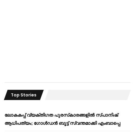
Top Stories
ലോകകപ്പ് വ്യക്തിഗത പുരസ്‌കാരങ്ങളിൽ സ്പാനിഷ്
ആധിപത്യം; ഗോൾഡൻ ബൂട്ട് സ്വന്തമാക്കി എംബാപ്പെ