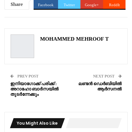
Share
Facebook
Twitter
Google+
ReddIt
WhatsApp
Pinterest
Email
MOHAMMED MEHROOF T
PREV POST
NEXT POST
ഇനിയാഗോക്ക് പരിക്ക് :
ലണ്ടൻ ഡെർബിയിൽ
അറാഹോ ബാർസയിൽ
ആർസനൽ
തുടർന്നേക്കും
You Might Also Like