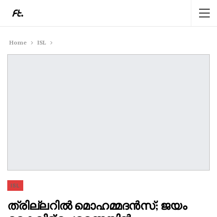
Home
ISL
ISL
ത്രില്ലറിൽ മൊഹമ്മദൻസ്; ജയം