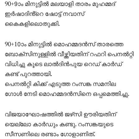
90+9ാം മിനുട്ടിൽ മലയാളി താരം മുഹമ്മദ്
ഇർഷാദിൻ്റെ ഷോട്ട് നവാസ്
കൈകളിലൊതുക്കി.
90+10ാം മിനുട്ടിൽ മൊഹമ്മദൻസ് താരത്തെ
ബോക്സിനുള്ളിൽ വീഴ്ത്തിയതിന് റഫറി പെനൽറ്റി
വിധിച്ചു കൂടെ ലാൽദിൻപുയ റെഡ് കാർഡ്
കണ്ട് പുറത്തായി.
പെനൽറ്റി കിക്ക് എടുത്ത റംസങ്ക സമനില
ഗോൾ നേടി മൊഹമ്മദൻസിനെ ഒപ്പമെത്തിച്ചു.
വിജയാഘോഷത്തിൽ ജഴ്‌സി ഊരിയതിന്
യെല്ലോ കാർഡും കണ്ടു. റംസങ്കയുടെ
സീസണിലെ രണ്ടാം ഗോളാണിത്.