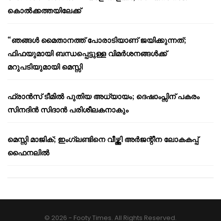
കൊൽക്കത്തയിലേക്ക്
“ഞങ്ങൾ മൈതാനത്ത് പോരാടിയാണ് ജയിക്കുന്നത്;
ഫിഫയുമായി ബന്ധപ്പെട്ടുള്ള വിമർശനങ്ങൾക്ക്
മറുപടിയുമായി മെസ്സി
ഫ്രാൻസ് ടീമിൽ പുതിയ അധ്യായം; ദെഷാംപ്സിന് പകരം
സിനദിൻ സിദാൻ പരിശീലകനാകും
മെസ്സി മാജിക്; ഇംഗ്ലണ്ടിനെ വീഴ്ത്തി അർജന്റീന ലോകകപ്പ്
ഫൈനലിൽ
© 2026 - Footy Times. All Rights Reserved.