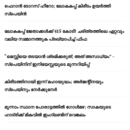
ഫെറാൻ ടോറസ് ഹീറോ; ലോകകപ്പ് കിരീടം ഉയർത്തി
സ്പെയിൻ
ലോകകപ്പ് ജേതാക്കൾക്ക് 415 കോടി! ചരിത്രത്തിലെ ഏറ്റവും
വലിയ സമ്മാനത്തുക പ്രഖ്യാപിച്ച് ഫിഫ
“മെസ്സിയെ തടയാൻ ശ്രമിക്കരുത്; അത് അസാധ്യം” –
സ്പെയിനിന് ഇനിയേസ്റ്റയുടെ മുന്നറിയിപ്പ്
കിരീടത്തിനായി ഇന്ന് മഹായുദ്ധം; അർജന്റീനയും
സ്പെയിനും നേർക്കുനേർ
മൂന്നാം സ്ഥാന പോരാട്ടത്തിൽ ഗോൾമഴ; സാകയുടെ
ഹാട്രിക്ക് മികവിൽ ഇംഗ്ലണ്ടിന് വെങ്കലം