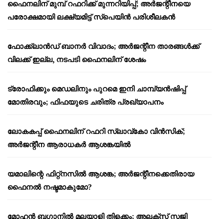
ഫൈനലിന് മുമ്പ് റഫറിക്ക് മുന്നറിയിപ്പ്; അർജന്റീനയെ
പരോക്ഷമായി ലക്ഷ്യമിട്ട് സ്പെയിൻ പരിശീലകൻ
ഫോക്ക്‌ലാൻഡ് ബാനർ വിവാദം; അർജന്റീന താരങ്ങൾക്ക്
വിലക്ക് ഇല്ല, നടപടി ഫൈനലിന് ശേഷം
ട്രോഫിക്കും മെഡലിനും പുറമെ ഇനി ചാമ്പ്യൻഷിപ്പ്
മോതിരവും; ഫിഫയുടെ ചരിത്ര പ്രഖ്യാപനം
ലോകകപ്പ് ഫൈനലിന് റഫറി സ്ലാവ്‌കോ വിൻസിക്;
അർജന്റീന ആരാധകർ ആശങ്കയിൽ
യമാലിന്റെ ഫിറ്റ്നസിൽ ആശങ്ക; അർജന്റീനക്കെതിരായ
ഫൈനൽ നഷ്ടമാകുമോ?
മോഹൻ ബഗാനിൽ മലയാളി തിളക്കം; അലക്സ് സജി