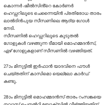
കൊന്നർ ഷീൽസിൻ്റെ കോർണർ
ഹെഡ്ഡറിലൂടെ ചെന്നൈയിൻ പ്രതിരോധ താരം
ലാൽദിൻപുയ സീസണിലെ ആദ്യ ഗോൾ
നേടി.
സീസണിൽ ഹെഡ്ഡറിലൂടെ കൂടുതൽ
ഗോളുകൾ വഴങ്ങുന്ന ടീമായി മൊഹമ്മദൻസ്,
ഏഴ് ഗോളുകളാണ് സീസണിൽ വഴങ്ങിയത്.
27ാം മിനുട്ടിൽ ഇർഫാൻ യാദവിനെ ഫൗൾ
ചെയ്തതിന് കാസിമൊ യെല്ലോ കാർഡ്
കണ്ടു.
28ാം മിനുട്ടിൽ മൊഹമ്മദൻസ് താരം റംസങ്കയെ
നവാസ് പെനൽറ്റി ബോക്സിൽ വീഴ്‌ത്തിയതിന്