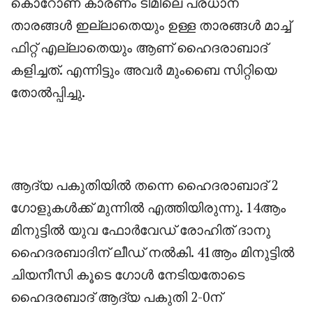
കൊറോണ കാരണം ടീമിലെ പ്രധാന
താരങ്ങൾ ഇല്ലാതെയും ഉള്ള താരങ്ങൾ മാച്ച്
ഫിറ്റ് എല്ലാതെയും ആണ് ഹൈദരാബാദ്
കളിച്ചത്. എന്നിട്ടും അവർ മുംബൈ സിറ്റിയെ
തോൽപ്പിച്ചു.
ആദ്യ പകുതിയിൽ തന്നെ ഹൈദരാബാദ് 2
ഗോളുകൾക്ക് മുന്നിൽ എത്തിയിരുന്നു. 14ആം
മിനുട്ടിൽ യുവ ഫോർവേഡ് രോഹിത് ദാനു
ഹൈദരബാദിന് ലീഡ് നൽകി. 41ആം മിനുട്ടിൽ
ചിയനീസി കൂടെ ഗോൾ നേടിയതോടെ
ഹൈദരബാദ് ആദ്യ പകുതി 2-0ന്