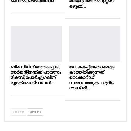
കൊൽക്കത്തയിലേക്ക്
മലയാളി താരങ്ങളുടെ
ഒഴുക്ക്…
ബ്രസീലിന് മഞ്ഞപ്പൊടി,
ലോകകപ്പ് ജേതാക്കളെ
അർജന്റീനയ്ക്ക് പായസം
കാത്തിരിക്കുന്നത്
മിക്സ്, പോർച്ചുഗലിന്
റെക്കോർഡ്
മുളക് പൊടി: വമ്പൻ…
സമ്മാനത്തുക: ആദ്യ
റൗണ്ടിൽ…
PREV
NEXT