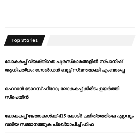
Top Stories
ലോകകപ്പ് വ്യക്തിഗത പുരസ്‌കാരങ്ങളിൽ സ്പാനിഷ്
ആധിപത്യം; ഗോൾഡൻ ബൂട്ട് സ്വന്തമാക്കി എംബാപ്പെ
ഫെറാൻ ടോറസ് ഹീറോ; ലോകകപ്പ് കിരീടം ഉയർത്തി
സ്പെയിൻ
ലോകകപ്പ് ജേതാക്കൾക്ക് 415 കോടി! ചരിത്രത്തിലെ ഏറ്റവും
വലിയ സമ്മാനത്തുക പ്രഖ്യാപിച്ച് ഫിഫ