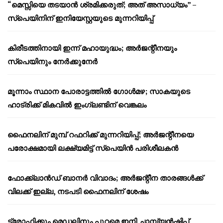
“മെസ്സിയെ തടയാൻ ശ്രമിക്കരുത്; അത് അസാധ്യം” –
സ്പെയിനിന് ഇനിയേസ്റ്റയുടെ മുന്നറിയിപ്പ്
കിരീടത്തിനായി ഇന്ന് മഹായുദ്ധം; അർജന്റീനയും
സ്പെയിനും നേർക്കുനേർ
മൂന്നാം സ്ഥാന പോരാട്ടത്തിൽ ഗോൾമഴ; സാകയുടെ
ഹാട്രിക്ക് മികവിൽ ഇംഗ്ലണ്ടിന് വെങ്കലം
ഫൈനലിന് മുമ്പ് റഫറിക്ക് മുന്നറിയിപ്പ്; അർജന്റീനയെ
പരോക്ഷമായി ലക്ഷ്യമിട്ട് സ്പെയിൻ പരിശീലകൻ
ഫോക്ക്‌ലാൻഡ് ബാനർ വിവാദം; അർജന്റീന താരങ്ങൾക്ക്
വിലക്ക് ഇല്ല, നടപടി ഫൈനലിന് ശേഷം
ട്രോഫിക്കും മെഡലിനും പുറമെ ഇനി ചാമ്പ്യൻഷിപ്പ്