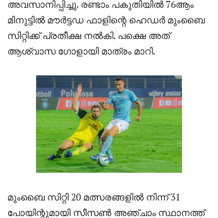
അവസാനിപ്പിച്ചു. രണ്ടാം പകുതിയിൽ 76ആം
മിനുട്ടിൽ മൗർട്ടഡ ഫാളിന്റെ ഹെഡർ മുംബൈ
സിറ്റിക്ക് പ്രതീക്ഷ നൽകി. പക്ഷെ അത്
ആശ്വാസ ഗോളായി മാത്രം മാറി.
മുംബൈ സിറ്റി 20 മത്സരങ്ങളിൽ നിന്ന് 31
പോയിന്റുമായി സീസൺ അഞ്ചാം സ്ഥാനത്ത്