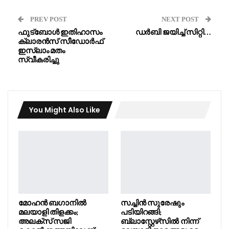
PREV POST
NEXT POST
ഫുട്‌ബോള്‍ ഇതിഹാസം
ഡർബി ജയിച്ച് സിറ്റി…
ക്ലാരന്‍സ് സീഡോര്‍ഫ്
ഇസ്ലാം മതം
സ്വീകരിച്ചു
You Might Also Like
മോഹൻ ബഗാനിൽ
സച്ചിൻ സുരേഷും
മലയാളി തിളക്കം;
പടിയിറങ്ങി;
അലക്സ് സജി
ബ്ലാസ്റ്റേഴ്‌സിൽ നിന്ന്