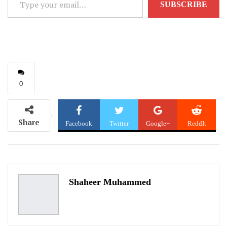
SUBSCRIBE
your
email…
0
Share
Facebook
Twitter
Google+
ReddIt
WhatsApp
Pinterest
Email
Shaheer Muhammed