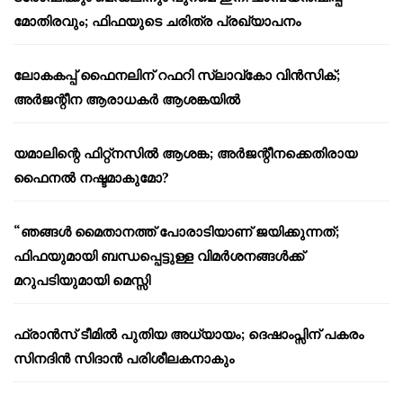
മോതിരവും; ഫിഫയുടെ ചരിത്ര പ്രഖ്യാപനം
ലോകകപ്പ് ഫൈനലിന് റഫറി സ്ലാവ്‌കോ വിൻസിക്;
അർജന്റീന ആരാധകർ ആശങ്കയിൽ
യമാലിന്റെ ഫിറ്റ്നസിൽ ആശങ്ക; അർജന്റീനക്കെതിരായ
ഫൈനൽ നഷ്ടമാകുമോ?
“ഞങ്ങൾ മൈതാനത്ത് പോരാടിയാണ് ജയിക്കുന്നത്;
ഫിഫയുമായി ബന്ധപ്പെട്ടുള്ള വിമർശനങ്ങൾക്ക്
മറുപടിയുമായി മെസ്സി
ഫ്രാൻസ് ടീമിൽ പുതിയ അധ്യായം; ദെഷാംപ്സിന് പകരം
സിനദിൻ സിദാൻ പരിശീലകനാകും