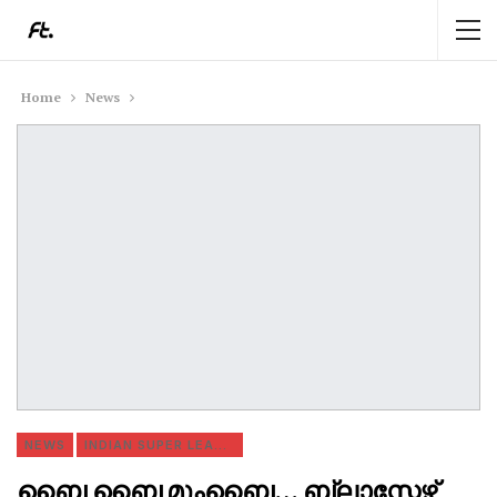
Home
News
NEWS
INDIAN SUPER LEAGUE
ബൈ ബൈ മുംബൈ… ബ്ലാസ്റ്റേഴ്സ്