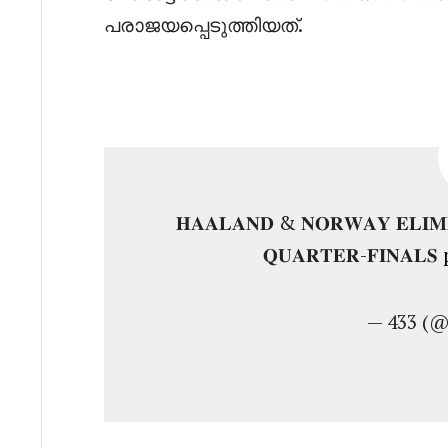
പരാജയപ്പെടുത്തിയത്.
𝐇𝐀𝐀𝐋𝐀𝐍𝐃 & 𝐍𝐎𝐑𝐖𝐀𝐘 𝐄𝐋𝐈𝐌𝐈
𝐐𝐔𝐀𝐑𝐓𝐄𝐑-𝐅𝐈𝐍𝐀𝐋𝐒
— 433 (