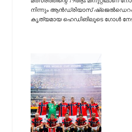
മത്സരത്തിന്റെ 79ആം മിനുറ്റിലാണ് നോ
നിന്നും ആൻഡ്രിയാസ് ഷ്ജെൽഡെറപ്പ
കൃത്യമായ ഹെഡിങിലൂടെ ഗോൾ നേട