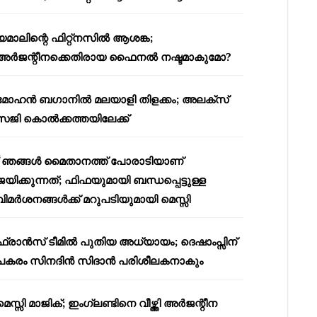
യമാലിന്റെ ഫിറ്റ്നസിൽ ആശങ്ക;
അർജന്റീനക്കെതിരായ ഫൈനൽ നഷ്ടമാകുമോ?
മോഹൻ ബഗാനിൽ മലയാളി തിളക്കം; അലക്സ്
സജി കൊൽക്കത്തയിലേക്ക്
“ഞങ്ങൾ മൈതാനത്ത് പോരാടിയാണ്
ജയിക്കുന്നത്; ഫിഫയുമായി ബന്ധപ്പെട്ടുള്ള
വിമർശനങ്ങൾക്ക് മറുപടിയുമായി മെസ്സി
ഫ്രാൻസ് ടീമിൽ പുതിയ അധ്യായം; ദെഷാംപ്സിന്
പകരം സിനദിൻ സിദാൻ പരിശീലകനാകും
മെസ്സി മാജിക്; ഇംഗ്ലണ്ടിനെ വീഴ്ത്തി അർജന്റീന