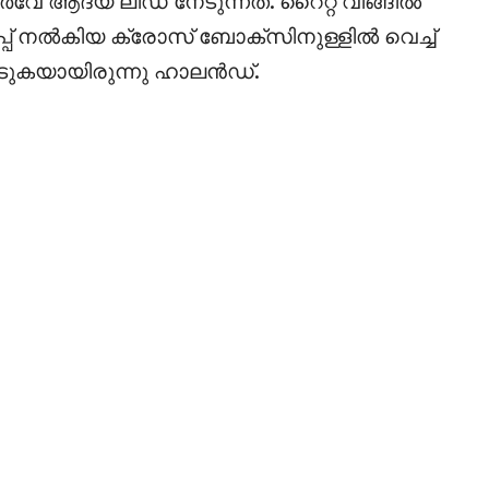
ർവേ ആദ്യ ലീഡ് നേടുന്നത്. റൈറ്റ് വിങ്ങിൽ
് നൽകിയ ക്രോസ് ബോക്സിനുള്ളിൽ വെച്ച്
ുകയായിരുന്നു ഹാലൻഡ്.