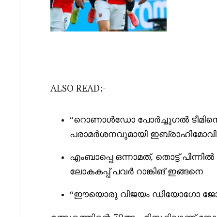
ALSO READ:-
“
റൊണാൾഡോ പോർച്ചുഗൽ ടീമിനെ 
പരാമർശനവുമായി ഇബ്രാഹിമോവിച്
എംബാപ്പെ ഒന്നാമത്, തൊട്ട് പിന്നിൽ
ലോകകപ്പ് പവർ റാങ്കിങ് ഇങ്ങനെ
“
ഈയൊരു വിജയം ഡിയോഗോ ജോട്ടയ്ക