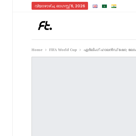
വ്യാഴാഴ്‌ച, ഓഗസ്റ്റ്‌ 6, 2026
Home
FIFA World Cup
ഏർലിംഗ് ഹാലൻഡ് ഷോ; ലോകകപ