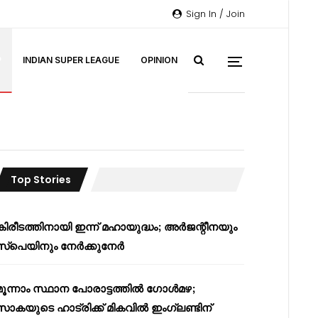
Sign In / Join
P
INDIAN SUPER LEAGUE
OPINION
Top Stories
കിരീടത്തിനായി ഇന്ന് മഹായുദ്ധം; അർജന്റീനയും
സ്പെയിനും നേർക്കുനേർ
മൂന്നാം സ്ഥാന പോരാട്ടത്തിൽ ഗോൾമഴ;
സാകയുടെ ഹാട്രിക്ക് മികവിൽ ഇംഗ്ലണ്ടിന്