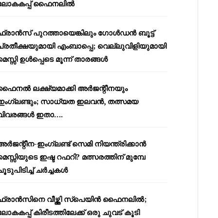
ലോകകപ്പ് ഫൈനലിൽ
ഫ്രാൻസ് പുറത്തായെങ്കിലും ഗോൾഡൻ ബൂട്ട്
പ്രതീക്ഷയുമായി എംബാപ്പെ; വെല്ലുവിളിയുമായി
മെസ്സി ഉൾപ്പെടെ മൂന്ന് താരങ്ങൾ
ഫൈനൽ ലക്ഷ്യമാക്കി അർജന്റീനയും
ഇംഗ്ലണ്ടും; സാധ്യത ഇലവൻ, തത്സമയ
വിവരങ്ങൾ ഇതാ….
അർജന്റീന-ഇംഗ്ലണ്ട് സെമി നിയന്ത്രിക്കാൻ
മെസ്സിയുടെ ഇഷ്ട റഫറി? മത്സരത്തിന് മുമ്പേ
ചൂടുപിടിച്ച് ചർച്ചകൾ
ഫ്രാൻസിനെ വീഴ്ത്തി സ്പെയിൻ ഫൈനലിൽ;
ലോകകപ്പ് കിരീടത്തിലേക്ക് ഒരു ചുവട് കൂടി