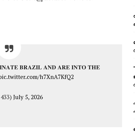
𝐍𝐀𝐓𝐄 𝐁𝐑𝐀𝐙𝐈𝐋 𝐀𝐍𝐃 𝐀𝐑𝐄 𝐈𝐍𝐓𝐎 𝐓𝐇𝐄
pic.twitter.com/h7XnA7KfQ2
@433)
July 5, 2026