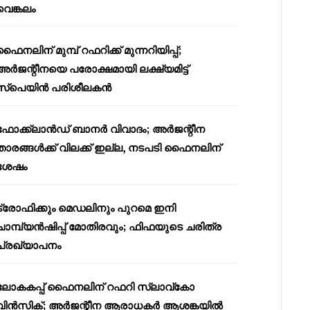
വെങ്കലം
ഫൈനലിന് മുമ്പ് റഫറിക്ക് മുന്നറിയിപ്പ്;
അർജന്റീനയെ പരോക്ഷമായി ലക്ഷ്യമിട്ട്
സ്പെയിൻ പരിശീലകൻ
ഫോക്ക്‌ലാൻഡ് ബാനർ വിവാദം; അർജന്റീന
താരങ്ങൾക്ക് വിലക്ക് ഇല്ല, നടപടി ഫൈനലിന്
ശേഷം
ട്രോഫിക്കും മെഡലിനും പുറമെ ഇനി
ചാമ്പ്യൻഷിപ്പ് മോതിരവും; ഫിഫയുടെ ചരിത്ര
പ്രഖ്യാപനം
ലോകകപ്പ് ഫൈനലിന് റഫറി സ്ലാവ്‌കോ
വിൻസിക്; അർജന്റീന ആരാധകർ ആശങ്കയിൽ