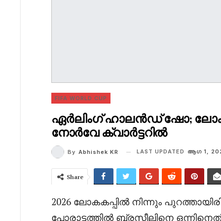
FIFA WORLD CUP
ഏർലിംഗ് ഹാലൻഡ് ഷോ; ലോകക
നോർവേ ക്വാർട്ടറിൽ
LAST UPDATED
ആഗ 1, 20
By
Abhishek KR
Share
2026 ലോകകപ്പിൽ നിന്നും പുറത്തായ
പോരാട്ടത്തിൽ ബ്രസീലിനെ ഒന്നിനെ