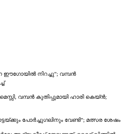
ഈഗോയിൽ നിറച്ചു”; വമ്പൻ
ച്
 മെസ്സി, വമ്പൻ കുതിപ്പുമായി ഹാരി കെയ്ൻ;
്കും പോർച്ചുഗലിനും വേണ്ടി”; മത്സര ശേഷം