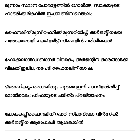
മൂന്നാം സ്ഥാന പോരാട്ടത്തിൽ ഗോൾമഴ; സാകയുടെ
ഹാട്രിക്ക് മികവിൽ ഇംഗ്ലണ്ടിന് വെങ്കലം
ഫൈനലിന് മുമ്പ് റഫറിക്ക് മുന്നറിയിപ്പ്; അർജന്റീനയെ
പരോക്ഷമായി ലക്ഷ്യമിട്ട് സ്പെയിൻ പരിശീലകൻ
ഫോക്ക്‌ലാൻഡ് ബാനർ വിവാദം; അർജന്റീന താരങ്ങൾക്ക്
വിലക്ക് ഇല്ല, നടപടി ഫൈനലിന് ശേഷം
ട്രോഫിക്കും മെഡലിനും പുറമെ ഇനി ചാമ്പ്യൻഷിപ്പ്
മോതിരവും; ഫിഫയുടെ ചരിത്ര പ്രഖ്യാപനം
ലോകകപ്പ് ഫൈനലിന് റഫറി സ്ലാവ്‌കോ വിൻസിക്;
അർജന്റീന ആരാധകർ ആശങ്കയിൽ