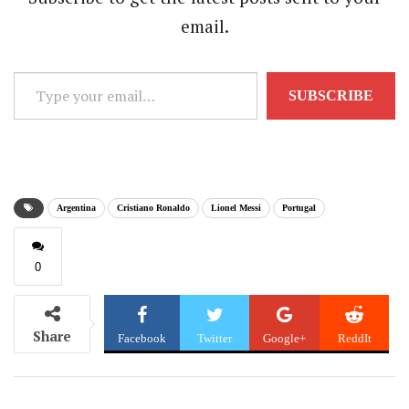
email.
Type
SUBSCRIBE
your
email…
Argentina
Cristiano Ronaldo
Lionel Messi
Portugal
0
Share
Facebook
Twitter
Google+
ReddIt
WhatsApp
Pinterest
Email