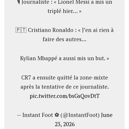
🎙️ Journaliste : « Lionel Messi a mis un
triplé hier… »
🇵🇹 Cristiano Ronaldo : « J’en ai rien à
faire des autres…
Kylian Mbappé a aussi mis un but. »
CR7 a ensuite quitté la zone-mixte
après la tentative de ce journaliste.
pic.twitter.com/bsGsQovDtT
— Instant Foot ⚽️ (@lnstantFoot)
June
23, 2026