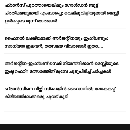
ഫ്രാൻസ് പുറത്തായെങ്കിലും ഗോൾഡൻ ബൂട്ട്
പ്രതീക്ഷയുമായി എംബാപ്പെ; വെല്ലുവിളിയുമായി മെസ്സി
ഉൾപ്പെടെ മൂന്ന് താരങ്ങൾ
ഫൈനൽ ലക്ഷ്യമാക്കി അർജന്റീനയും ഇംഗ്ലണ്ടും;
സാധ്യത ഇലവൻ, തത്സമയ വിവരങ്ങൾ ഇതാ….
അർജന്റീന-ഇംഗ്ലണ്ട് സെമി നിയന്ത്രിക്കാൻ മെസ്സിയുടെ
ഇഷ്ട റഫറി? മത്സരത്തിന് മുമ്പേ ചൂടുപിടിച്ച് ചർച്ചകൾ
ഫ്രാൻസിനെ വീഴ്ത്തി സ്പെയിൻ ഫൈനലിൽ; ലോകകപ്പ്
കിരീടത്തിലേക്ക് ഒരു ചുവട് കൂടി