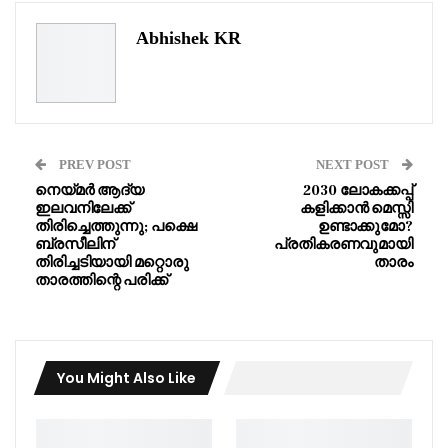
Abhishek KR
PREV POST
NEXT POST
നെയ്മർ ആദ്യ
2030 ലോകക്കപ്പ്
ഇലവനിലേക്ക്
കളിക്കാൻ മെസ്സി
തിരിച്ചെത്തുന്നു; പക്ഷെ
ഉണ്ടാക്കുമോ?
ബ്രസീലിന്
പ്രതികരണവുമായി
തിരിച്ചടിയായി മറ്റൊരു
താരം
താരത്തിന്റെ പരിക്ക്
You Might Also Like