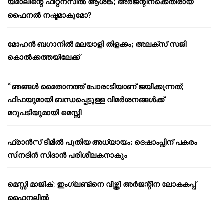
യമാലിന്റെ ഫിറ്റ്നസിൽ ആശങ്ക; അർജന്റീനക്കെതിരായ
ഫൈനൽ നഷ്ടമാകുമോ?
മോഹൻ ബഗാനിൽ മലയാളി തിളക്കം; അലക്സ് സജി
കൊൽക്കത്തയിലേക്ക്
“ഞങ്ങൾ മൈതാനത്ത് പോരാടിയാണ് ജയിക്കുന്നത്;
ഫിഫയുമായി ബന്ധപ്പെട്ടുള്ള വിമർശനങ്ങൾക്ക്
മറുപടിയുമായി മെസ്സി
ഫ്രാൻസ് ടീമിൽ പുതിയ അധ്യായം; ദെഷാംപ്സിന് പകരം
സിനദിൻ സിദാൻ പരിശീലകനാകും
മെസ്സി മാജിക്; ഇംഗ്ലണ്ടിനെ വീഴ്ത്തി അർജന്റീന ലോകകപ്പ്
ഫൈനലിൽ