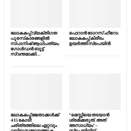
ലോകകപ്പ് വ്യക്തിഗത
ഫെറാൻ ടോറസ് ഹീറോ;
പുരസ്‌കാരങ്ങളിൽ
ലോകകപ്പ് കിരീടം
സ്പാനിഷ് ആധിപത്യം;
ഉയർത്തി സ്പെയിൻ
ഗോൾഡൻ ബൂട്ട്
സ്വന്തമാക്കി…
ലോകകപ്പ് ജേതാക്കൾക്ക്
“മെസ്സിയെ തടയാൻ
415 കോടി!
ശ്രമിക്കരുത്; അത്
ചരിത്രത്തിലെ ഏറ്റവും
അസാധ്യം” –
വലിയ സമ്മാനത്തുക
സ്പെയിനിന്