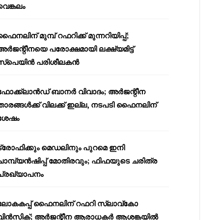
വെങ്കലം
ഫൈനലിന് മുമ്പ് റഫറിക്ക് മുന്നറിയിപ്പ്;
അർജന്റീനയെ പരോക്ഷമായി ലക്ഷ്യമിട്ട്
സ്പെയിൻ പരിശീലകൻ
ഫോക്ക്‌ലാൻഡ് ബാനർ വിവാദം; അർജന്റീന
താരങ്ങൾക്ക് വിലക്ക് ഇല്ല, നടപടി ഫൈനലിന്
ശേഷം
ട്രോഫിക്കും മെഡലിനും പുറമെ ഇനി
ചാമ്പ്യൻഷിപ്പ് മോതിരവും; ഫിഫയുടെ ചരിത്ര
പ്രഖ്യാപനം
ലോകകപ്പ് ഫൈനലിന് റഫറി സ്ലാവ്‌കോ
വിൻസിക്; അർജന്റീന ആരാധകർ ആശങ്കയിൽ