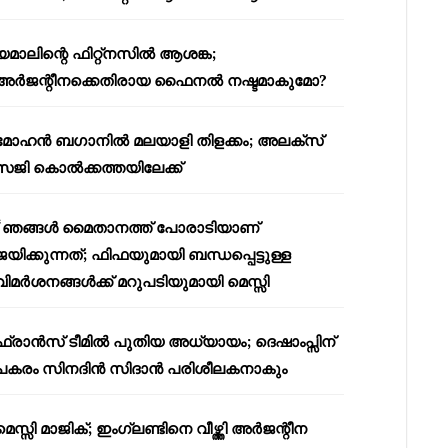
യമാലിന്റെ ഫിറ്റ്നസിൽ ആശങ്ക;
അർജന്റീനക്കെതിരായ ഫൈനൽ നഷ്ടമാകുമോ?
മോഹൻ ബഗാനിൽ മലയാളി തിളക്കം; അലക്സ്
സജി കൊൽക്കത്തയിലേക്ക്
“ഞങ്ങൾ മൈതാനത്ത് പോരാടിയാണ്
ജയിക്കുന്നത്; ഫിഫയുമായി ബന്ധപ്പെട്ടുള്ള
വിമർശനങ്ങൾക്ക് മറുപടിയുമായി മെസ്സി
ഫ്രാൻസ് ടീമിൽ പുതിയ അധ്യായം; ദെഷാംപ്സിന്
പകരം സിനദിൻ സിദാൻ പരിശീലകനാകും
മെസ്സി മാജിക്; ഇംഗ്ലണ്ടിനെ വീഴ്ത്തി അർജന്റീന