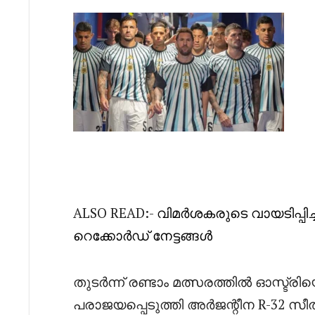
ALSO READ:-
വിമർശകരുടെ വായടിപ്പി
റെക്കോർഡ് നേട്ടങ്ങൾ
തുടർന്ന് രണ്ടാം മത്സരത്തിൽ ഓസ്ട്രി
പരാജയപ്പെടുത്തി അർജന്റീന R-32 സ