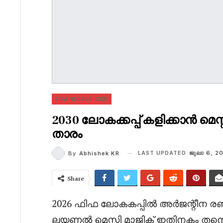
FIFA WORLD CUP
2030 ലോകക്കപ്പ് കളിക്കാൻ മ
താരം
LAST UPDATED
ജുലാ 6, 2
By
Abhishek KR
Share
2026 ഫിഫ ലോകകപ്പിൽ അർജന്റീന രണ്ട് മ
ലയണൽ മെസ്സി മാജിക് ഇതിനകം തന്നെ അത