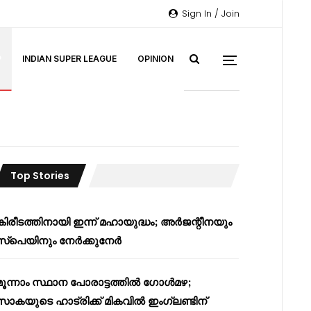
Sign In / Join
P
INDIAN SUPER LEAGUE
OPINION
Top Stories
കിരീടത്തിനായി ഇന്ന് മഹായുദ്ധം; അർജന്റീനയും
സ്പെയിനും നേർക്കുനേർ
മൂന്നാം സ്ഥാന പോരാട്ടത്തിൽ ഗോൾമഴ;
സാകയുടെ ഹാട്രിക്ക് മികവിൽ ഇംഗ്ലണ്ടിന്