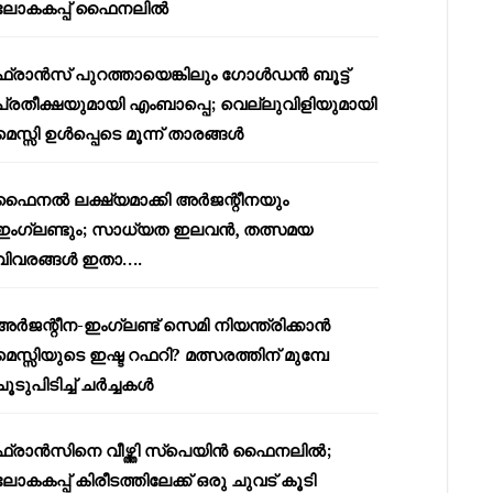
ലോകകപ്പ് ഫൈനലിൽ
ഫ്രാൻസ് പുറത്തായെങ്കിലും ഗോൾഡൻ ബൂട്ട്
പ്രതീക്ഷയുമായി എംബാപ്പെ; വെല്ലുവിളിയുമായി
മെസ്സി ഉൾപ്പെടെ മൂന്ന് താരങ്ങൾ
ഫൈനൽ ലക്ഷ്യമാക്കി അർജന്റീനയും
ഇംഗ്ലണ്ടും; സാധ്യത ഇലവൻ, തത്സമയ
വിവരങ്ങൾ ഇതാ….
അർജന്റീന-ഇംഗ്ലണ്ട് സെമി നിയന്ത്രിക്കാൻ
മെസ്സിയുടെ ഇഷ്ട റഫറി? മത്സരത്തിന് മുമ്പേ
ചൂടുപിടിച്ച് ചർച്ചകൾ
ഫ്രാൻസിനെ വീഴ്ത്തി സ്പെയിൻ ഫൈനലിൽ;
ലോകകപ്പ് കിരീടത്തിലേക്ക് ഒരു ചുവട് കൂടി