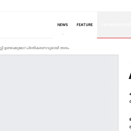
NEWS
FEATURE
FIFA WORLD CU
െസ്സി ഉണ്ടാക്കുമോ?പ്രതികരണവുമായി താരം