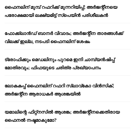
ഫൈനലിന് മുമ്പ് റഫറിക്ക് മുന്നറിയിപ്പ്; അർജന്റീനയെ
പരോക്ഷമായി ലക്ഷ്യമിട്ട് സ്പെയിൻ പരിശീലകൻ
ഫോക്ക്‌ലാൻഡ് ബാനർ വിവാദം; അർജന്റീന താരങ്ങൾക്ക്
വിലക്ക് ഇല്ല, നടപടി ഫൈനലിന് ശേഷം
ട്രോഫിക്കും മെഡലിനും പുറമെ ഇനി ചാമ്പ്യൻഷിപ്പ്
മോതിരവും; ഫിഫയുടെ ചരിത്ര പ്രഖ്യാപനം
ലോകകപ്പ് ഫൈനലിന് റഫറി സ്ലാവ്‌കോ വിൻസിക്;
അർജന്റീന ആരാധകർ ആശങ്കയിൽ
യമാലിന്റെ ഫിറ്റ്നസിൽ ആശങ്ക; അർജന്റീനക്കെതിരായ
ഫൈനൽ നഷ്ടമാകുമോ?