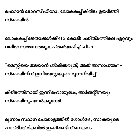
ഫെറാൻ ടോറസ് ഹീറോ; ലോകകപ്പ് കിരീടം ഉയർത്തി
സ്പെയിൻ
ലോകകപ്പ് ജേതാക്കൾക്ക് 415 കോടി! ചരിത്രത്തിലെ ഏറ്റവും
വലിയ സമ്മാനത്തുക പ്രഖ്യാപിച്ച് ഫിഫ
“മെസ്സിയെ തടയാൻ ശ്രമിക്കരുത്; അത് അസാധ്യം” –
സ്പെയിനിന് ഇനിയേസ്റ്റയുടെ മുന്നറിയിപ്പ്
കിരീടത്തിനായി ഇന്ന് മഹായുദ്ധം; അർജന്റീനയും
സ്പെയിനും നേർക്കുനേർ
മൂന്നാം സ്ഥാന പോരാട്ടത്തിൽ ഗോൾമഴ; സാകയുടെ
ഹാട്രിക്ക് മികവിൽ ഇംഗ്ലണ്ടിന് വെങ്കലം