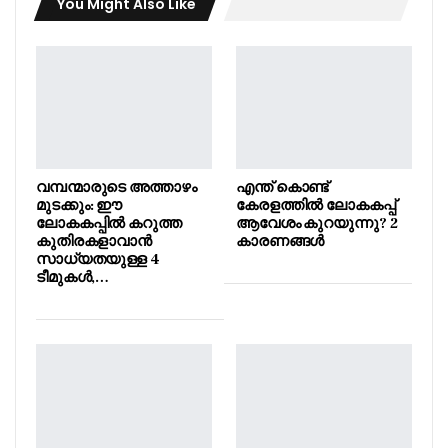
You Might Also Like
വമ്പന്മാരുടെ അത്താഴം
എന്ത് കൊണ്ട്
മുടക്കും: ഈ
കേരളത്തിൽ ലോകകപ്പ്
ലോകകപ്പിൽ കറുത്ത
ആവേശം കുറയുന്നു? 2
കുതിരകളാവാൻ
കാരണങ്ങൾ
സാധ്യതയുള്ള 4
ടീമുകൾ,…