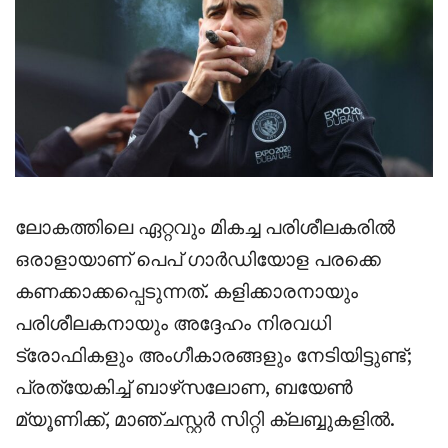
ലോകത്തിലെ ഏറ്റവും മികച്ച പരിശീലകരിൽ
ഒരാളായാണ് പെപ് ഗാർഡിയോള പരക്കെ
കണക്കാക്കപ്പെടുന്നത്. കളിക്കാരനായും
പരിശീലകനായും അദ്ദേഹം നിരവധി
ട്രോഫികളും അംഗീകാരങ്ങളും നേടിയിട്ടുണ്ട്;
പ്രത്യേകിച്ച് ബാഴ്‌സലോണ, ബയേൺ
മ്യൂണിക്ക്, മാഞ്ചസ്റ്റർ സിറ്റി ക്ലബ്ബുകളിൽ.