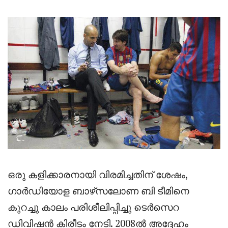
ഒരു കളിക്കാരനായി വിരമിച്ചതിന് ശേഷം,
ഗാർഡിയോള ബാഴ്‌സലോണ ബി ടീമിനെ
കുറച്ചു കാലം പരിശീലിപ്പിച്ചു ടെർസെറ
ഡിവിഷൻ കിരീടം നേടി. 2008ൽ അദ്ദേഹം