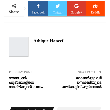
Share
Facebook
Twitter
Google+
ReddIt
WhatsApp
Pinterest
Email
Athique Haneef
PREV POST
NEXT POST
മോഡേൺ
റോബർട്ടോ ഡി
ഫുട്‌ബോളിലെ
സെർബിയുടെ
നാഗ്ൽസ്മാൻ കാലം
അട്രാക്ടിവ് ഫുട്‌ബോൾ