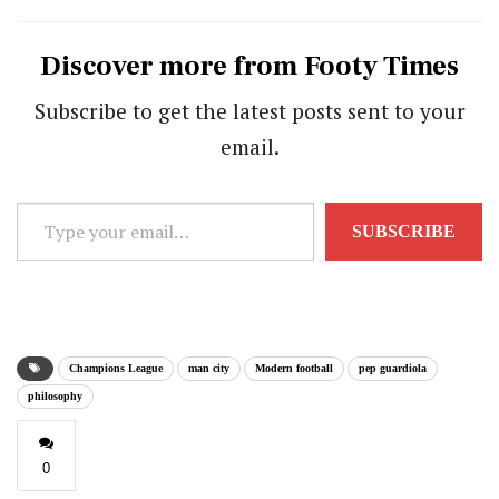
Discover more from Footy Times
Subscribe to get the latest posts sent to your
email.
Type
SUBSCRIBE
your
email…
Champions League
man city
Modern football
pep guardiola
philosophy
0