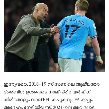
ഇന്നുവരെ, 2018–19 സീസണിലെ ആഭ്യന്തര
ട്രെബിൾ ഉൾപ്പെടെ നാല് പ്രീമിയർ ലീഗ്
കിരീടങ്ങളും നാല് EFL കപ്പുകളും FA കപ്പും
അദ്ദേഹം നേടിയിട്ടുണ്ട്. 2021-ലെ അവരുടെ