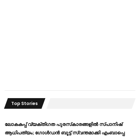
Top Stories
ലോകകപ്പ് വ്യക്തിഗത പുരസ്‌കാരങ്ങളിൽ സ്പാനിഷ്
ആധിപത്യം; ഗോൾഡൻ ബൂട്ട് സ്വന്തമാക്കി എംബാപ്പെ