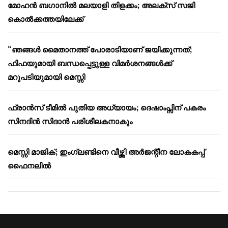
മോഹൻ ബഗാനിൽ മലയാളി തിളക്കം; അലക്സ് സജി
കൊൽക്കത്തയിലേക്ക്
“ഞങ്ങൾ മൈതാനത്ത് പോരാടിയാണ് ജയിക്കുന്നത്;
ഫിഫയുമായി ബന്ധപ്പെട്ടുള്ള വിമർശനങ്ങൾക്ക്
മറുപടിയുമായി മെസ്സി
ഫ്രാൻസ് ടീമിൽ പുതിയ അധ്യായം; ദെഷാംപ്സിന് പകരം
സിനദിൻ സിദാൻ പരിശീലകനാകും
മെസ്സി മാജിക്; ഇംഗ്ലണ്ടിനെ വീഴ്ത്തി അർജന്റീന ലോകകപ്പ്
ഫൈനലിൽ