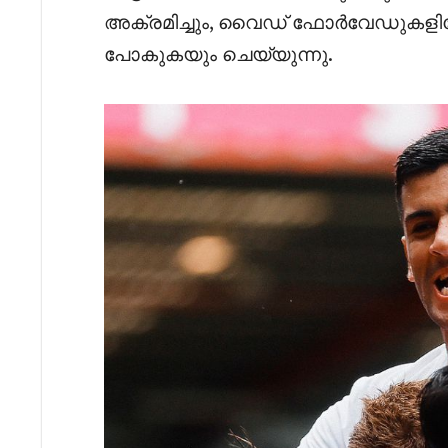
അക്രമിച്ചും, വൈഡ് ഫോർവേഡുകളിലേക
പോകുകയും ചെയ്യുന്നു.