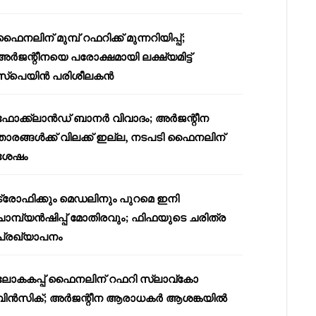
ഫൈനലിന് മുമ്പ് റഫറിക്ക് മുന്നറിയിപ്പ്;
അർജന്റീനയെ പരോക്ഷമായി ലക്ഷ്യമിട്ട്
സ്പെയിൻ പരിശീലകൻ
ഫോക്ക്‌ലാൻഡ് ബാനർ വിവാദം; അർജന്റീന
താരങ്ങൾക്ക് വിലക്ക് ഇല്ല, നടപടി ഫൈനലിന്
ശേഷം
ട്രോഫിക്കും മെഡലിനും പുറമെ ഇനി
ചാമ്പ്യൻഷിപ്പ് മോതിരവും; ഫിഫയുടെ ചരിത്ര
പ്രഖ്യാപനം
ലോകകപ്പ് ഫൈനലിന് റഫറി സ്ലാവ്‌കോ
വിൻസിക്; അർജന്റീന ആരാധകർ ആശങ്കയിൽ