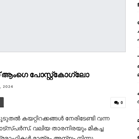
് ആംഗെ പോസ്റ്റ്‌കോഗ്ലോ
, 2024
0
ൂടുതൽ കയറ്റിറക്കങ്ങൾ നേരിടേണ്ടി വന്ന
്‌സ്പർസ്. വലിയ താരനിരയും മികച്ച
്രോഫികൾ മാത്രം അന്യം നിന്നു.