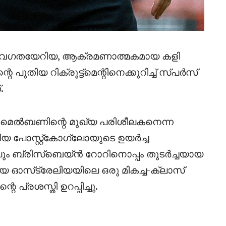
യും വേഗതയേറിയ, ആക്രമണാത്മകമായ കളി
ുതിയ റിക്രൂട്ട്മെന്റിനെക്കുറിച്ച് സ്പർസ്
.
മെൽബണിന്റെ മുഖ്യ പരിശീലകനെന്ന
പോസ്റ്റ്‌കോഗ്ലോയുടെ ഉയർച്ച
2-ലും ബ്രിസ്ബെയ്ൻ റോറിനൊപ്പം തുടർച്ചയായ
ായ ഓസ്‌ട്രേലിയയിലെ ഒരു മികച്ച-ക്ലാസ്
പ്രശസ്തി ഉറപ്പിച്ചു.