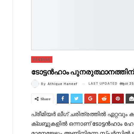
FEATURE
ടോട്ടൻഹാം പുനരുത്ഥാനത്തിന
LAST UPDATED
ആഗ 25
By
Athique Haneef
Share
പ്രീമിയർ ലീഗ് ചരിത്രത്തിൽ ഏറ്റവും ക
ക്ലബ്ബുകളിൽ ഒന്നാണ്
ടോട്ടൻഹാം
ഹോട
മാനേജേഴ്സും അണിനിരന്ന സ്പർസിൽ ട