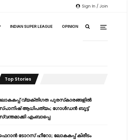
Sign In / Join
P
INDIAN SUPER LEAGUE
OPINION
Top Stories
ലോകകപ്പ് വ്യക്തിഗത പുരസ്‌കാരങ്ങളിൽ
സ്പാനിഷ് ആധിപത്യം; ഗോൾഡൻ ബൂട്ട്
സ്വന്തമാക്കി എംബാപ്പെ
ഫെറാൻ ടോറസ് ഹീറോ; ലോകകപ്പ് കിരീടം