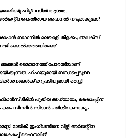
യമാലിന്റെ ഫിറ്റ്നസിൽ ആശങ്ക;
അർജന്റീനക്കെതിരായ ഫൈനൽ നഷ്ടമാകുമോ?
മോഹൻ ബഗാനിൽ മലയാളി തിളക്കം; അലക്സ്
സജി കൊൽക്കത്തയിലേക്ക്
“ഞങ്ങൾ മൈതാനത്ത് പോരാടിയാണ്
ജയിക്കുന്നത്; ഫിഫയുമായി ബന്ധപ്പെട്ടുള്ള
വിമർശനങ്ങൾക്ക് മറുപടിയുമായി മെസ്സി
ഫ്രാൻസ് ടീമിൽ പുതിയ അധ്യായം; ദെഷാംപ്സിന്
പകരം സിനദിൻ സിദാൻ പരിശീലകനാകും
മെസ്സി മാജിക്; ഇംഗ്ലണ്ടിനെ വീഴ്ത്തി അർജന്റീന
ലോകകപ്പ് ഫൈനലിൽ