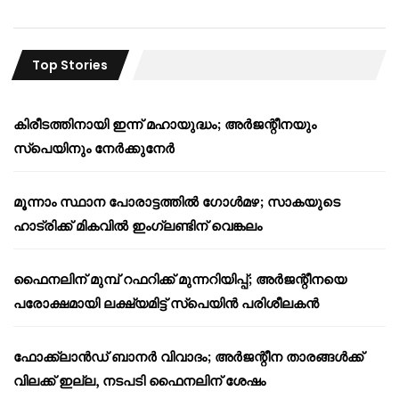
Top Stories
കിരീടത്തിനായി ഇന്ന് മഹായുദ്ധം; അർജന്റീനയും
സ്പെയിനും നേർക്കുനേർ
മൂന്നാം സ്ഥാന പോരാട്ടത്തിൽ ഗോൾമഴ; സാകയുടെ
ഹാട്രിക്ക് മികവിൽ ഇംഗ്ലണ്ടിന് വെങ്കലം
ഫൈനലിന് മുമ്പ് റഫറിക്ക് മുന്നറിയിപ്പ്; അർജന്റീനയെ
പരോക്ഷമായി ലക്ഷ്യമിട്ട് സ്പെയിൻ പരിശീലകൻ
ഫോക്ക്‌ലാൻഡ് ബാനർ വിവാദം; അർജന്റീന താരങ്ങൾക്ക്
വിലക്ക് ഇല്ല, നടപടി ഫൈനലിന് ശേഷം