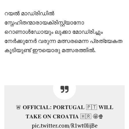
‎റയൽ മാഡ്രിഡിൽ
സ്നേഹിതന്മാരായക്രിസ്റ്റ്യാനോ
റൊണാൾഡോയും ലുക്കാ മോഡ്രിച്ചും
നേർക്കുനേർ വരുന്ന മത്സരമെന്ന പ്രത്യേകത
കൂടിയുണ്ട് ഈയൊരു മത്സരത്തിൽ.
🚨 𝐎𝐅𝐅𝐈𝐂𝐈𝐀𝐋: 𝐏𝐎𝐑𝐓𝐔𝐆𝐀𝐋 🇵🇹 𝐖𝐈𝐋𝐋
𝐓𝐀𝐊𝐄 𝐎𝐍 𝐂𝐑𝐎𝐀𝐓𝐈𝐀 🇭🇷 🤩🍿
pic.twitter.com/R1wt0IijBe