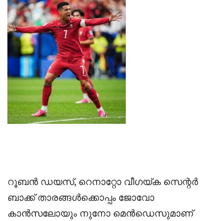
റൂബൻ ഡയസ്, റെനാറ്റോ വീഗയ്‌ക സെന്റർ
ബാക്ക് താരങ്ങൾക്കൊപ്പം ജോവോ
കാൻസലോയും നുനോ മെൻഡെസുമാണ്