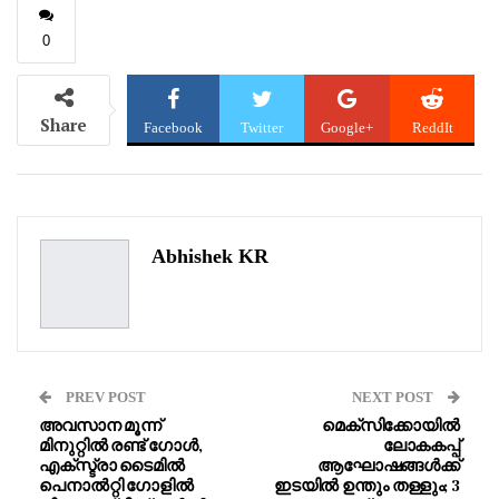
0
Share
Facebook
Twitter
Google+
ReddIt
WhatsApp
Pinterest
Email
Abhishek KR
PREV POST
NEXT POST
അവസാന മൂന്ന്
മെക്സിക്കോയിൽ
മിനുറ്റിൽ രണ്ട് ഗോൾ,
ലോകകപ്പ്
എക്സ്ട്രാ ടൈമിൽ
ആഘോഷങ്ങൾക്ക്
പെനാൽറ്റി ഗോളിൽ
ഇടയിൽ ഉന്തും തള്ളും; 3