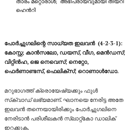
താരം മറ്റൊരാൾ;
അഭിപ്രായവുമായി തിയറി
ഹെൻറി
പോർച്ചുഗലിന്റെ സാധ്യത ഇലവൻ
(4-2-3-1)
:
കോസ്റ്റ; കാൻസലോ, ഡയസ്, വീഗ, മെൻഡസ്;
വിറ്റിൻഹ, ജെ നെവെസ്; നെറ്റോ,
ഫെർണാണ്ടസ്, ഫെലിക്സ്; റൊണാൾഡോ.
മറുഭാഗത്ത് ക്രൊയേഷ്യക്കും ഫുൾ
സ്‌ക്വാഡ് ലഭ്യമാണ്. ഘാനയെ നേരിട്ട അതേ
ഇലവൻ തന്നെയായിരിക്കും പോർച്ചുഗലിനെ
നേരിടാൻ പരിശീലകൻ സ്ലാറ്റ്കോ ഡാലിക്
ഇറക്കുക.