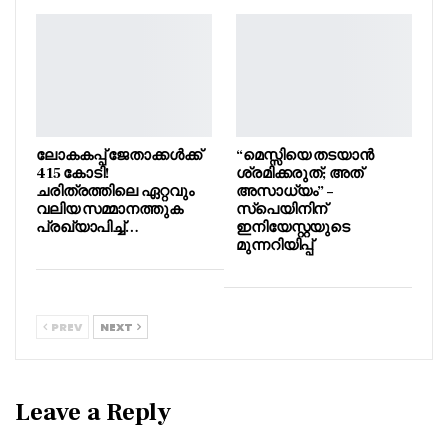
ലോകകപ്പ് ജേതാക്കൾക്ക്
“മെസ്സിയെ തടയാൻ
415 കോടി!
ശ്രമിക്കരുത്; അത്
ചരിത്രത്തിലെ ഏറ്റവും
അസാധ്യം” –
വലിയ സമ്മാനത്തുക
സ്പെയിനിന്
പ്രഖ്യാപിച്ച്…
ഇനിയേസ്റ്റയുടെ
മുന്നറിയിപ്പ്
PREV
NEXT
Leave a Reply