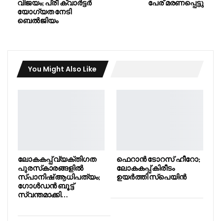
വിജയം; പ്രീ ക്വാർട്ടർ
പേര് മരണപ്പെട്ടു
യോഗ്യത നേടി
ബെൽജിയം
You Might Also Like
ലോകകപ്പ് വ്യക്തിഗത
ഫെറാൻ ടോറസ് ഹീറോ;
പുരസ്‌കാരങ്ങളിൽ
ലോകകപ്പ് കിരീടം
സ്പാനിഷ് ആധിപത്യം;
ഉയർത്തി സ്പെയിൻ
ഗോൾഡൻ ബൂട്ട്
സ്വന്തമാക്കി…