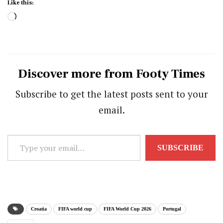
Like this:
Loading…
Discover more from Footy Times
Subscribe to get the latest posts sent to your
email.
Type
SUBSCRIBE
your
email…
Croatia
FIFA world cup
FIFA World Cup 2026
Portugal