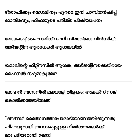
ട്രോഫിക്കും മെഡലിനും പുറമെ ഇനി ചാമ്പ്യൻഷിപ്പ്
മോതിരവും; ഫിഫയുടെ ചരിത്ര പ്രഖ്യാപനം
ലോകകപ്പ് ഫൈനലിന് റഫറി സ്ലാവ്‌കോ വിൻസിക്;
അർജന്റീന ആരാധകർ ആശങ്കയിൽ
യമാലിന്റെ ഫിറ്റ്നസിൽ ആശങ്ക; അർജന്റീനക്കെതിരായ
ഫൈനൽ നഷ്ടമാകുമോ?
മോഹൻ ബഗാനിൽ മലയാളി തിളക്കം; അലക്സ് സജി
കൊൽക്കത്തയിലേക്ക്
“ഞങ്ങൾ മൈതാനത്ത് പോരാടിയാണ് ജയിക്കുന്നത്;
ഫിഫയുമായി ബന്ധപ്പെട്ടുള്ള വിമർശനങ്ങൾക്ക്
മറുപടിയുമായി മെസ്സി