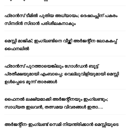
ഫ്രാൻസ് ടീമിൽ പുതിയ അധ്യായം; ദെഷാംപ്സിന് പകരം
സിനദിൻ സിദാൻ പരിശീലകനാകും
മെസ്സി മാജിക്; ഇംഗ്ലണ്ടിനെ വീഴ്ത്തി അർജന്റീന ലോകകപ്പ്
ഫൈനലിൽ
ഫ്രാൻസ് പുറത്തായെങ്കിലും ഗോൾഡൻ ബൂട്ട്
പ്രതീക്ഷയുമായി എംബാപ്പെ; വെല്ലുവിളിയുമായി മെസ്സി
ഉൾപ്പെടെ മൂന്ന് താരങ്ങൾ
ഫൈനൽ ലക്ഷ്യമാക്കി അർജന്റീനയും ഇംഗ്ലണ്ടും;
സാധ്യത ഇലവൻ, തത്സമയ വിവരങ്ങൾ ഇതാ….
അർജന്റീന-ഇംഗ്ലണ്ട് സെമി നിയന്ത്രിക്കാൻ മെസ്സിയുടെ