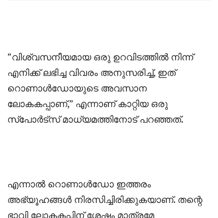
‎”വിശ്വസനീയമായ ഒരു ഉറവിടത്തിൽ നിന്ന്
എനിക്ക് ലഭിച്ച വിവരം അനുസരിച്ച്, ഇത്
റൊണാൾഡോയുടെ അവസാന
ലോകകപ്പാണ്,” എന്നാണ് കാറ്റിയ ഒരു
സ്പോർട്സ് മാധ്യമത്തിനോട് പറഞ്ഞത്.
‎എന്നാൽ റൊണാൾഡോ ഇത്തരം
അഭ്യൂഹങ്ങൾ നിരസിച്ചിരിക്കുകയാണ്. തന്റെ
ഭാവി ലോകകപ്പിന് ശേഷം മാത്രമേ