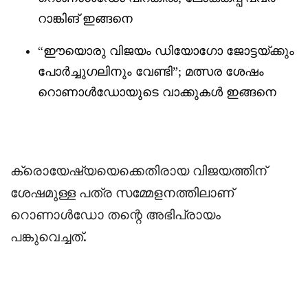
റാങ്കിങ് ഇങ്ങനെ
“
ഈയൊരു വിജയം ഡിയോഗോ ജോട്ടയ്ക്കും
പോർച്ചുഗലിനും വേണ്ടി”; മത്സര ശേഷം
റൊണാൾഡോയുടെ വാക്കുകൾ ഇങ്ങനെ
‎ക്രൊയേഷ്യയെക്കെതിരായ വിജയത്തിന്
ശേഷമുള്ള പത്ര സമ്മേളനത്തിലാണ്
റൊണാൾഡോ തന്റെ അഭിപ്രായം
പങ്കുവെച്ചത്.