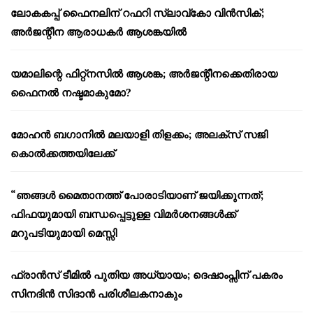
ലോകകപ്പ് ഫൈനലിന് റഫറി സ്ലാവ്‌കോ വിൻസിക്;
അർജന്റീന ആരാധകർ ആശങ്കയിൽ
യമാലിന്റെ ഫിറ്റ്നസിൽ ആശങ്ക; അർജന്റീനക്കെതിരായ
ഫൈനൽ നഷ്ടമാകുമോ?
മോഹൻ ബഗാനിൽ മലയാളി തിളക്കം; അലക്സ് സജി
കൊൽക്കത്തയിലേക്ക്
“ഞങ്ങൾ മൈതാനത്ത് പോരാടിയാണ് ജയിക്കുന്നത്;
ഫിഫയുമായി ബന്ധപ്പെട്ടുള്ള വിമർശനങ്ങൾക്ക്
മറുപടിയുമായി മെസ്സി
ഫ്രാൻസ് ടീമിൽ പുതിയ അധ്യായം; ദെഷാംപ്സിന് പകരം
സിനദിൻ സിദാൻ പരിശീലകനാകും