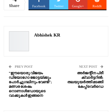
Share
Facebook
Twitter
Google+
ReddIt
WhatsApp
Pinterest
Email
Abhishek KR
PREV POST
NEXT POST
“ഈയൊരു വിജയം
അർജന്റീന പ്രീ
ഡിയോഗോ ജോട്ടയ്ക്കും
ക്വാർട്ടറിൽ;
പോർച്ചുഗലിനും വേണ്ടി”;
തലയുയർത്തി മടങ്ങി
മത്സര ശേഷം
കേപ്പ് വെർഡെ
റൊണാൾഡോയുടെ
വാക്കുകൾ ഇങ്ങനെ