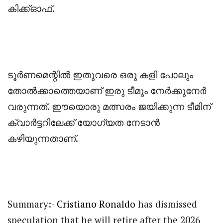
കിക്ക്ഓഫ്.
‎ടൂർണമെന്റിൽ ഇതുവരെ ഒരു കളി പോലും
തോൽക്കാത്തെയാണ് ഇരു ടീമും നേർക്കുനേർ
വരുന്നത്. ഈയൊരു മത്സരം ജയിക്കുന്ന ടീമിന്
ക്വാർട്ടറിലേക്ക് യോഗ്യത നേടാൻ
കഴിയുന്നതാണ്.
Summary:-
Cristiano Ronaldo
has dismissed
speculation that he will retire after the 2026