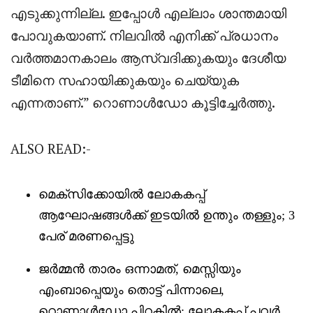
എടുക്കുന്നില്ല. ഇപ്പോൾ എല്ലാം ശാന്തമായി
പോവുകയാണ്. നിലവിൽ എനിക്ക് പ്രധാനം
വർത്തമാനകാലം ആസ്വദിക്കുകയും ദേശീയ
ടീമിനെ സഹായിക്കുകയും ചെയ്യുക
എന്നതാണ്.” റൊണാൾഡോ കൂട്ടിച്ചേർത്തു.
ALSO READ:-
മെക്സിക്കോയിൽ ലോകകപ്പ്
ആഘോഷങ്ങൾക്ക് ഇടയിൽ ഉന്തും തള്ളും; 3
പേര് മരണപ്പെട്ടു
ജർമ്മൻ താരം ഒന്നാമത്, മെസ്സിയും
എംബാപ്പെയും തൊട്ട് പിന്നാലെ,
റൊണാൾഡോ പിറകിൽ; ലോകകപ്പ് പവർ