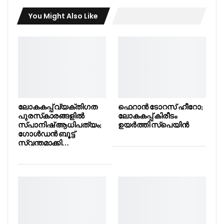
You Might Also Like
ലോകകപ്പ് വ്യക്തിഗത
ഫെറാൻ ടോറസ് ഹീറോ;
പുരസ്‌കാരങ്ങളിൽ
ലോകകപ്പ് കിരീടം
സ്പാനിഷ് ആധിപത്യം;
ഉയർത്തി സ്പെയിൻ
ഗോൾഡൻ ബൂട്ട്
സ്വന്തമാക്കി…