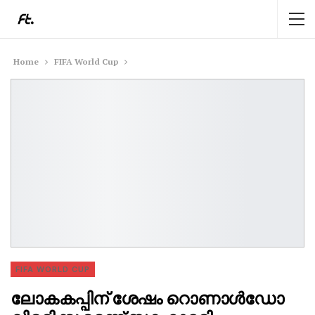
Home
FIFA World Cup
FIFA WORLD CUP
ലോകകപ്പിന് ശേഷം റൊണാൾഡോ