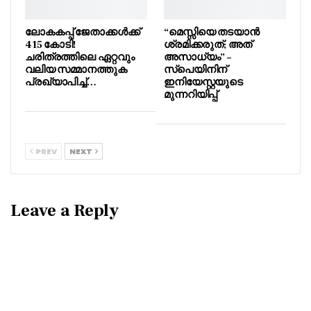
ലോകകപ്പ് ജേതാക്കൾക്ക്
“മെസ്സിയെ തടയാൻ
415 കോടി!
ശ്രമിക്കരുത്; അത്
ചരിത്രത്തിലെ ഏറ്റവും
അസാധ്യം” –
വലിയ സമ്മാനത്തുക
സ്പെയിനിന്
പ്രഖ്യാപിച്ച്…
ഇനിയേസ്റ്റയുടെ
മുന്നറിയിപ്പ്
PREV
NEXT
Leave a Reply