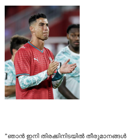
‎”ഞാൻ ഇനി തിരക്കിനിടയിൽ തീരുമാനങ്ങൾ