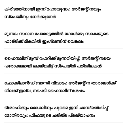
കിരീടത്തിനായി ഇന്ന് മഹായുദ്ധം; അർജന്റീനയും
സ്പെയിനും നേർക്കുനേർ
മൂന്നാം സ്ഥാന പോരാട്ടത്തിൽ ഗോൾമഴ; സാകയുടെ
ഹാട്രിക്ക് മികവിൽ ഇംഗ്ലണ്ടിന് വെങ്കലം
ഫൈനലിന് മുമ്പ് റഫറിക്ക് മുന്നറിയിപ്പ്; അർജന്റീനയെ
പരോക്ഷമായി ലക്ഷ്യമിട്ട് സ്പെയിൻ പരിശീലകൻ
ഫോക്ക്‌ലാൻഡ് ബാനർ വിവാദം; അർജന്റീന താരങ്ങൾക്ക്
വിലക്ക് ഇല്ല, നടപടി ഫൈനലിന് ശേഷം
ട്രോഫിക്കും മെഡലിനും പുറമെ ഇനി ചാമ്പ്യൻഷിപ്പ്
മോതിരവും; ഫിഫയുടെ ചരിത്ര പ്രഖ്യാപനം