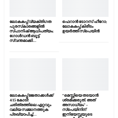
ലോകകപ്പ് വ്യക്തിഗത
ഫെറാൻ ടോറസ് ഹീറോ;
പുരസ്‌കാരങ്ങളിൽ
ലോകകപ്പ് കിരീടം
സ്പാനിഷ് ആധിപത്യം;
ഉയർത്തി സ്പെയിൻ
ഗോൾഡൻ ബൂട്ട്
സ്വന്തമാക്കി…
ലോകകപ്പ് ജേതാക്കൾക്ക്
“മെസ്സിയെ തടയാൻ
415 കോടി!
ശ്രമിക്കരുത്; അത്
ചരിത്രത്തിലെ ഏറ്റവും
അസാധ്യം” –
വലിയ സമ്മാനത്തുക
സ്പെയിനിന്
പ്രഖ്യാപിച്ച്…
ഇനിയേസ്റ്റയുടെ