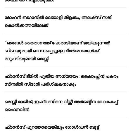
മോഹൻ ബഗാനിൽ മലയാളി തിളക്കം; അലക്സ് സജി
കൊൽക്കത്തയിലേക്ക്
“ഞങ്ങൾ മൈതാനത്ത് പോരാടിയാണ് ജയിക്കുന്നത്;
ഫിഫയുമായി ബന്ധപ്പെട്ടുള്ള വിമർശനങ്ങൾക്ക്
മറുപടിയുമായി മെസ്സി
ഫ്രാൻസ് ടീമിൽ പുതിയ അധ്യായം; ദെഷാംപ്സിന് പകരം
സിനദിൻ സിദാൻ പരിശീലകനാകും
മെസ്സി മാജിക്; ഇംഗ്ലണ്ടിനെ വീഴ്ത്തി അർജന്റീന ലോകകപ്പ്
ഫൈനലിൽ
ഫ്രാൻസ് പുറത്തായെങ്കിലും ഗോൾഡൻ ബൂട്ട്