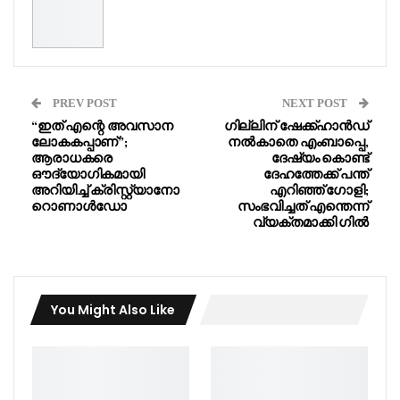
PREV POST
NEXT POST
“ഇത് എന്റെ അവസാന
ഗില്ലിന് ഷേക്ക്‌ഹാൻഡ്
ലോകകപ്പാണ്”;
നൽകാതെ എംബാപ്പെ,
ആരാധകരെ
ദേഷ്യം കൊണ്ട്
ഔദ്യോഗികമായി
ദേഹത്തേക്ക് പന്ത്
അറിയിച്ച് ക്രിസ്റ്റ്യാനോ
എറിഞ്ഞ് ഗോളി;
റൊണാൾഡോ
സംഭവിച്ചത് എന്തെന്ന്
വ്യക്തമാക്കി ഗിൽ
You Might Also Like