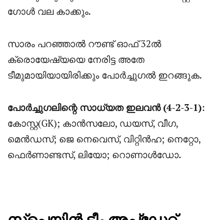
ഗോൾ വല കാക്കും.
സാരം പറഞ്ഞാൽ റൗണ്ട് ഓഫ് 32ൽ
ക്രൊയേഷ്യയെ നേരിട്ട അതേ
ടീമുമായിയായിരിക്കും പോർച്ചുഗൽ ഇറങ്ങുക.
പോർച്ചുഗലിന്റെ സാധ്യത ഇലവൻ (4-2-3-1)
:
കോസ്റ്റ(GK); കാൻസലോ, ഡയസ്, വീഗ,
മെൻഡസ്; ജെ നെവെസ്, വിറ്റിൻഹ; നെറ്റോ,
ഫെർണാണ്ടസ്, ലിയോ; റൊണാൾഡോ.