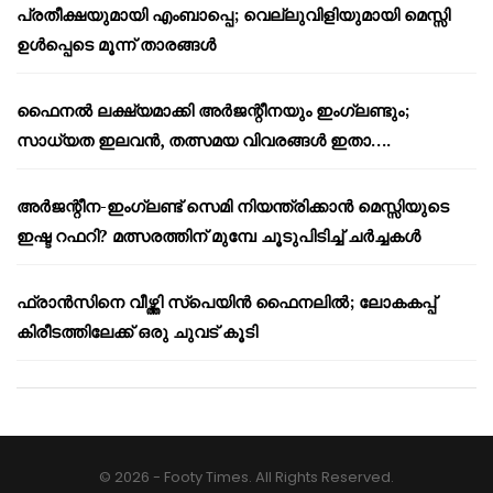
പ്രതീക്ഷയുമായി എംബാപ്പെ; വെല്ലുവിളിയുമായി മെസ്സി
ഉൾപ്പെടെ മൂന്ന് താരങ്ങൾ
ഫൈനൽ ലക്ഷ്യമാക്കി അർജന്റീനയും ഇംഗ്ലണ്ടും;
സാധ്യത ഇലവൻ, തത്സമയ വിവരങ്ങൾ ഇതാ….
അർജന്റീന-ഇംഗ്ലണ്ട് സെമി നിയന്ത്രിക്കാൻ മെസ്സിയുടെ
ഇഷ്ട റഫറി? മത്സരത്തിന് മുമ്പേ ചൂടുപിടിച്ച് ചർച്ചകൾ
ഫ്രാൻസിനെ വീഴ്ത്തി സ്പെയിൻ ഫൈനലിൽ; ലോകകപ്പ്
കിരീടത്തിലേക്ക് ഒരു ചുവട് കൂടി
© 2026 - Footy Times. All Rights Reserved.