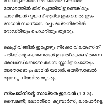
നോക്കുകയാണേൽ, ഓൽമോ കഴിഞ്ഞ
മത്സരത്തിൽ തിരിച്ചെത്തിയിട്ടുണ്ടെങ്കിലും
ഫാബിയൻ റൂയിസ് ആദ്യ ഇലവനിൽ ഇടം
നേടാൻ സാധ്യത. ഒപ്പം മധ്യനിരയിൽ
റോഡ്രിയും പെഡ്രിയും തുടരും.
ലെഫ്റ്റ് വിങ്ങിൽ ഇപ്പോഴും നിക്കോ വില്യംസിന്
പരിക്കിന്റെ ലക്ഷണങ്ങൾ ഉള്ളത് കൊണ്ട് തന്നെ
അലക്സ് ബെയ്‌ന തന്നെ സ്റ്റാർട്ട്‌ ചെയ്യും.
അതോടൊപ്പം ലാമിൻ യമാൽ, ഒയർസാബൽ
മുന്നേറ്റ നിരയിൽ തുടരും
സ്പെയിനിന്റെ സാധ്യത ഇലവൻ (4-3-3)
:
സൈമൺ; ലോറൻ്റെ, കുബാർസി, ലാപോർട്ടെ,