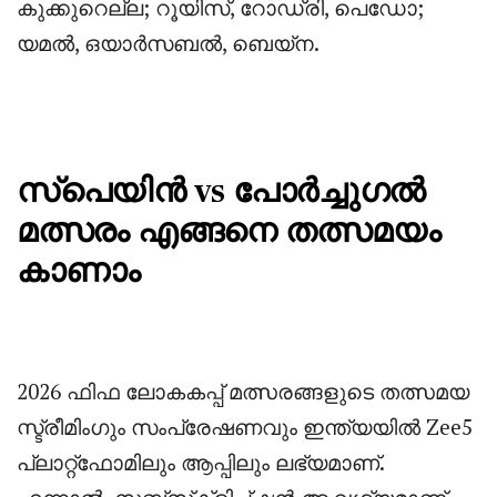
കുക്കുറെല്ല; റൂയിസ്, റോഡ്രി, പെഡോ;
യമൽ, ഒയാർസബൽ, ബെയ്ന.
സ്പെയിൻ vs പോർച്ചുഗൽ
മത്സരം എങ്ങനെ തത്സമയം
കാണാം
2026 ഫിഫ ലോകകപ്പ് മത്സരങ്ങളുടെ തത്സമയ
സ്ട്രീമിംഗും സംപ്രേഷണവും ഇന്ത്യയിൽ Zee5
പ്ലാറ്റ്‌ഫോമിലും ആപ്പിലും ലഭ്യമാണ്.