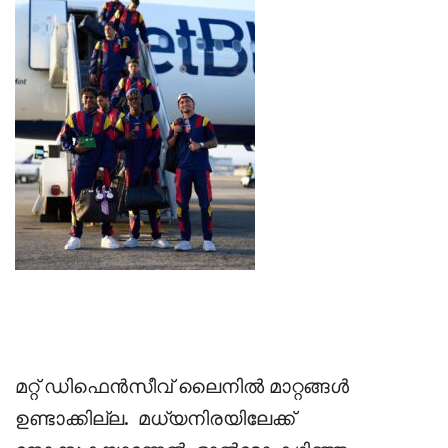
മറ്റ് ഡിഫെൻസീവ് ലൈനിൽ മാറ്റങ്ങൾ
ഉണ്ടാക്കില്ല.
മധ്യനിരയിലേക്ക്