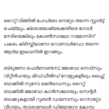
റൈറ്റ് വിങ്ങിൽ പേഡ്രോ നെറ്റോ തന്നെ സ്റ്റാർട്ട്‌
ചെയ്യും. ക്രൊയേഷ്യക്കെതിരെ ഗോൾ
നേടിയെങ്കിലും കോൺസാലോ റാമോസിന്
പകരം ക്രിസ്ത്യാനോ റൊണാൾഡോ തന്നെ
ആദ്യ ഇലവനിൽ ഇറങ്ങും.
ബ്രൂണോ ഫെർണാണ്ടസ്, ജോവോ നെവ്സും
വിറ്റിൻഹയും മിഡ്ഫീൽഡ് റോളുകളിലും ലെഫ്റ്റ്
ബാക്കിൽ നുനോ മെൻഡെസും റൈറ്റ്
ബാക്കിൽ ജോവോ കാൻസലോയും സെന്റർ
ബാക്കുകളായി റൂബൻ ഡയസസും റെനാറ്റോ
വീഗയും തുടരുമ്പോൾ ഡിയോഗോ കോസ്റ്റ