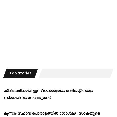
Top Stories
കിരീടത്തിനായി ഇന്ന് മഹായുദ്ധം; അർജന്റീനയും
സ്പെയിനും നേർക്കുനേർ
മൂന്നാം സ്ഥാന പോരാട്ടത്തിൽ ഗോൾമഴ; സാകയുടെ