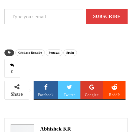
Type
SUBSCRIBE
your
email…
Cristiano Ronaldo
Portugal
Spain
0
Share
Facebook
Twitter
Google+
ReddIt
WhatsApp
Pinterest
Email
Abhishek KR